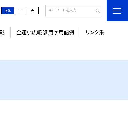
標準
中
大
載
全連小広報部 用字用語例
リンク集