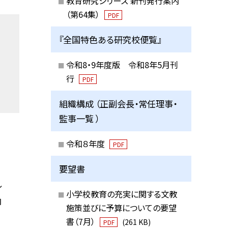
教育研究シリーズ 新刊発行案内
（第64集）
PDF
『全国特色ある研究校便覧』
令和8・9年度版 令和8年5月刊
行
PDF
組織構成 （正副会長・常任理事・
監事一覧 ）
令和８年度
PDF
要望書
〜
小学校教育の充実に関する文教
内
施策並びに予算についての要望
書（7月）
(261 KB)
PDF