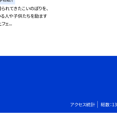
られてきたこいのぼりを、
いる人や子供たちを励ます
ェ...
アクセス統計
総数：
13