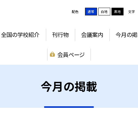
配色
通常
白地
黒地
文字
全国の学校紹介
刊行物
会議案内
今月の掲
会員ページ
今月の掲載