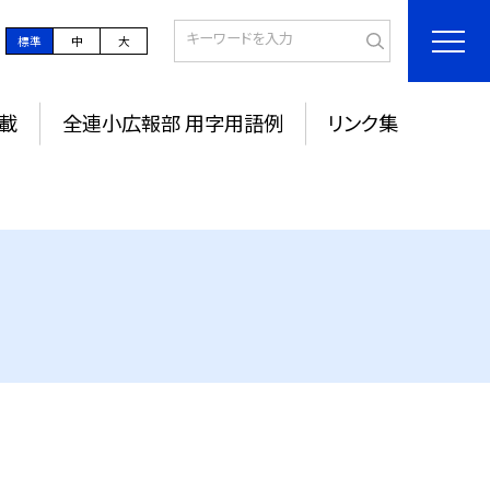
標準
中
大
載
全連小広報部 用字用語例
リンク集