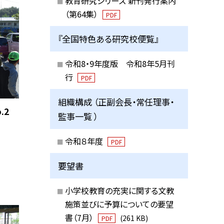
教育研究シリーズ 新刊発行案内
（第64集）
PDF
『全国特色ある研究校便覧』
令和8・9年度版 令和8年5月刊
行
PDF
組織構成 （正副会長・常任理事・
.2
監事一覧 ）
令和８年度
PDF
要望書
小学校教育の充実に関する文教
施策並びに予算についての要望
書（7月）
(261 KB)
PDF