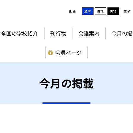
配色
通常
白地
黒地
文字
全国の学校紹介
刊行物
会議案内
今月の掲
会員ページ
今月の掲載