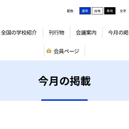
配色
通常
白地
黒地
文字
全国の学校紹介
刊行物
会議案内
今月の掲
会員ページ
今月の掲載