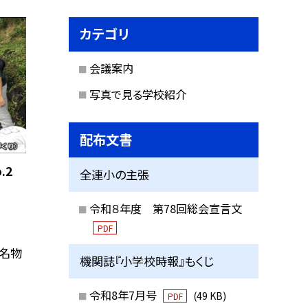
カテゴリ
会議案内
写真で見る学校紹介
配布文書
.2
全連小の主張
令和８年度 第78回総会宣言文
PDF
原名物
機関誌『小学校時報』もくじ
令和8年7月号
(49 KB)
PDF