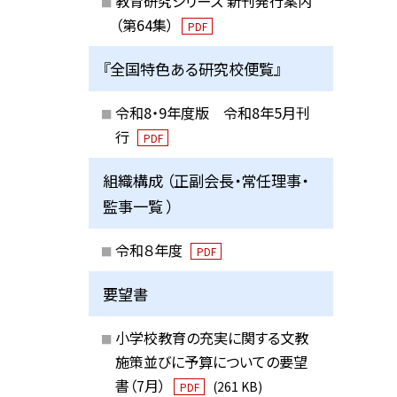
教育研究シリーズ 新刊発行案内
（第64集）
PDF
『全国特色ある研究校便覧』
令和8・9年度版 令和8年5月刊
行
PDF
組織構成 （正副会長・常任理事・
監事一覧 ）
令和８年度
PDF
要望書
小学校教育の充実に関する文教
施策並びに予算についての要望
書（7月）
(261 KB)
PDF