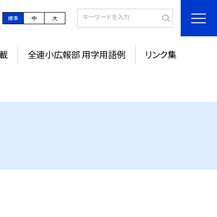
標準
中
大
載
全連小広報部 用字用語例
リンク集