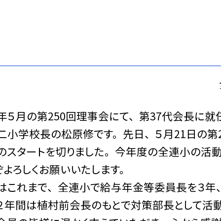
５月の第250回理事会にて、 第37代会長に就
二小学校長の松原修です。 先日、 ５月21日の第
のスタートを切りました。 今年度の全連小の活
ぞよろしくお願いいたします。
これまで、 全連小で給与年金等委員長を３年、
２年間は植村前会長のもとで対策部長として活動し