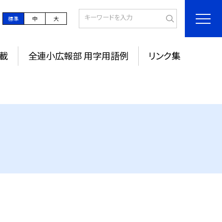
標準
中
大
載
全連小広報部 用字用語例
リンク集