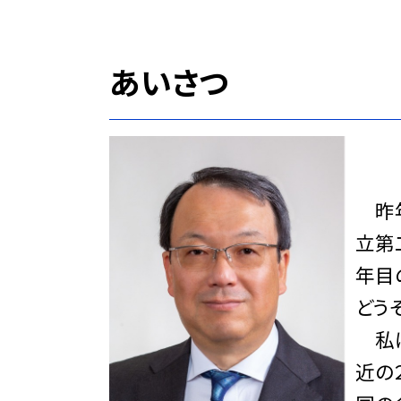
あいさつ
昨年
立第
年目
どう
私は
近の