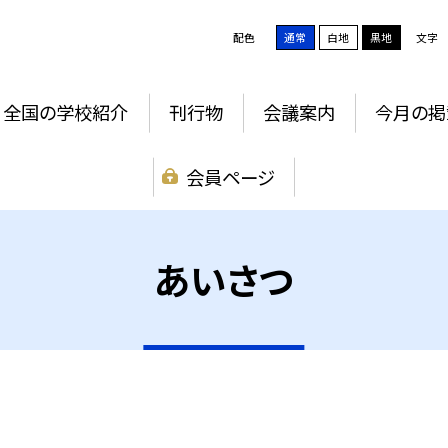
配色
通常
白地
黒地
文字
全国の学校紹介
刊行物
会議案内
今月の掲
会員ページ
あいさつ