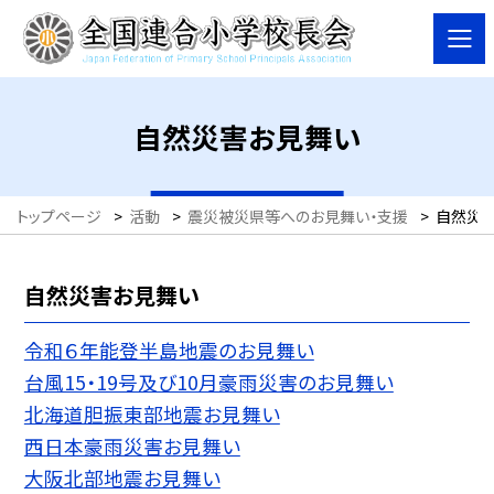
自然災害お見舞い
トップページ
>
活動
>
震災被災県等へのお見舞い・支援
>
自然災
自然災害お見舞い
令和６年能登半島地震のお見舞い
台風15・19号及び10月豪雨災害のお見舞い
北海道胆振東部地震お見舞い
西日本豪雨災害お見舞い
大阪北部地震お見舞い