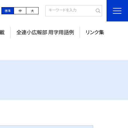
標準
中
大
載
全連小広報部 用字用語例
リンク集