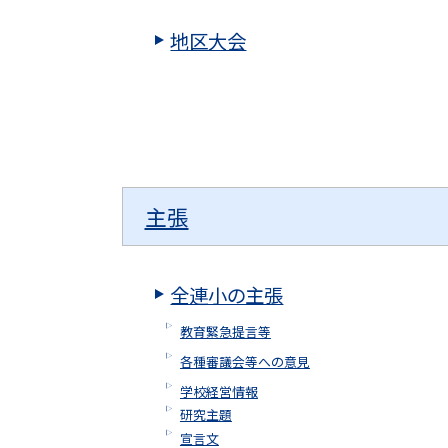
地区大会
主張
全連小の主張
教育緊急提言等
各種審議会等への意見
学校経営情報
研究主題
宣言文