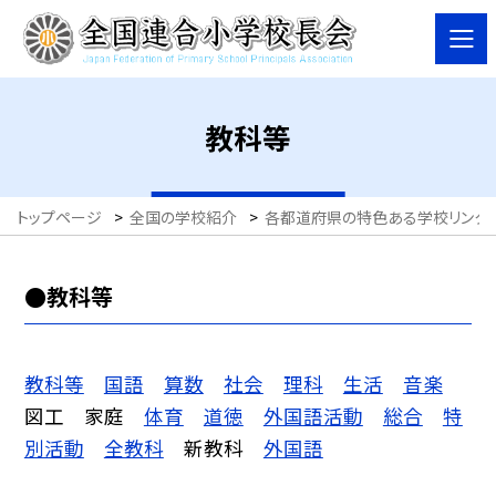
教科等
トップページ
>
全国の学校紹介
>
各都道府県の特色ある学校リンク
●教科等
教科等
国語
算数
社会
理科
生活
音楽
図工 家庭
体育
道徳
外国語活動
総合
特
別活動
全教科
新教科
外国語