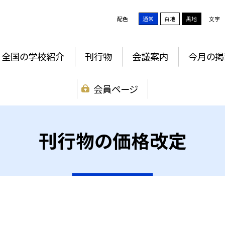
配色
通常
白地
黒地
文字
全国の学校紹介
刊行物
会議案内
今月の掲
会員ページ
刊行物の価格改定