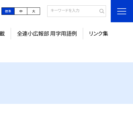
標準
中
大
載
全連小広報部 用字用語例
リンク集