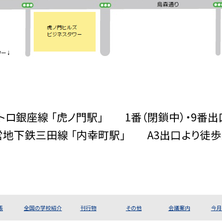
ロ銀座線 「虎ノ門駅」 1番（閉鎖中）・9番
営地下鉄三田線 「内幸町駅」 A3出口より徒歩
張
全国の学校紹介
刊行物
その他
会議案内
今月