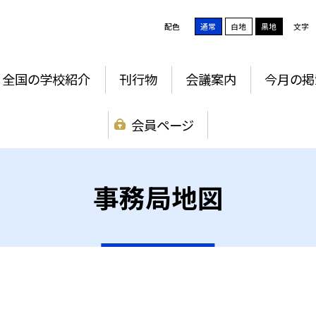
配色
通常
白地
黒地
文字
全国の学校紹介
刊行物
会議案内
今月の掲
会員ページ
事務局地図