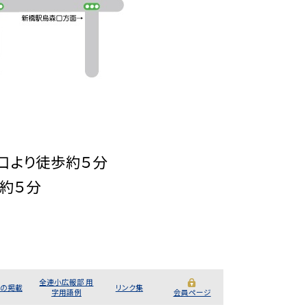
出口より徒歩約５分
約５分
全連小広報部 用
の掲載
リンク集
字用語例
会員ページ