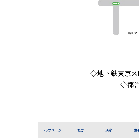
◇地下鉄東京メト
◇都
トップページ
概要
活動
主