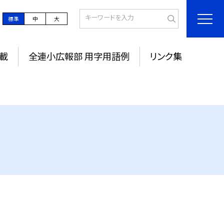
標準
中
大
載
全連小広報部 用字用語例
リンク集