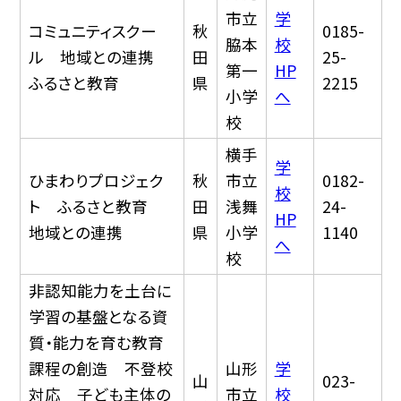
市立
学
コミュニティスクー
秋
0185-
脇本
校
ル 地域との連携
田
25-
第一
HP
ふるさと教育
県
2215
小学
へ
校
横手
学
ひまわりプロジェク
秋
市立
0182-
校
ト ふるさと教育
田
浅舞
24-
HP
地域との連携
県
小学
1140
へ
校
非認知能力を土台に
学習の基盤となる資
質・能力を育む教育
課程の創造 不登校
山形
学
山
023-
対応 子ども主体の
市立
校