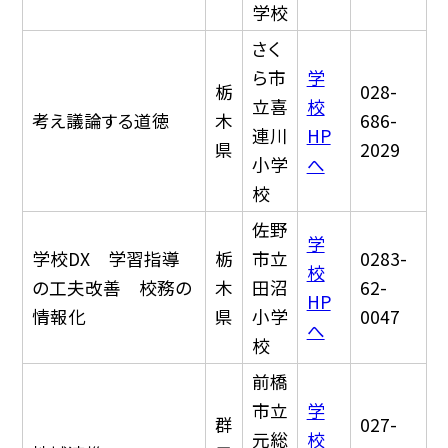
学校
さく
ら市
学
栃
028-
立喜
校
考え議論する道徳
木
686-
連川
HP
県
2029
小学
へ
校
佐野
学
学校DX 学習指導
栃
市立
0283-
校
の工夫改善 校務の
木
田沼
62-
HP
情報化
県
小学
0047
へ
校
前橋
市立
学
群
027-
元総
校