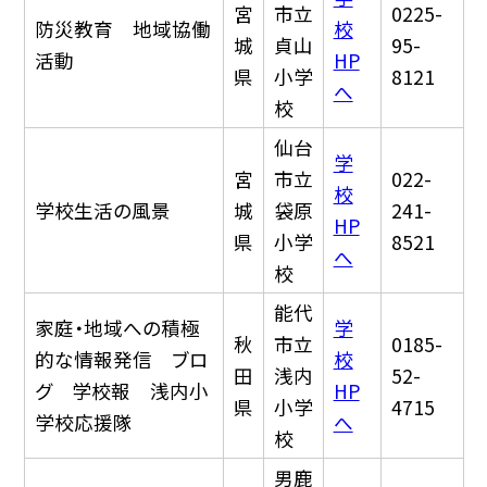
宮
市立
0225-
防災教育 地域協働
校
城
貞山
95-
活動
HP
県
小学
8121
へ
校
仙台
学
宮
市立
022-
校
学校生活の風景
城
袋原
241-
HP
県
小学
8521
へ
校
能代
家庭・地域への積極
学
秋
市立
0185-
的な情報発信 ブロ
校
田
浅内
52-
グ 学校報 浅内小
HP
県
小学
4715
学校応援隊
へ
校
男鹿