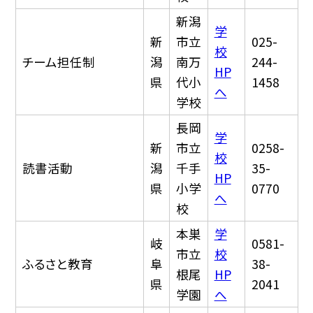
新潟
学
新
市立
025-
校
チーム担任制
潟
南万
244-
HP
県
代小
1458
へ
学校
長岡
学
新
市立
0258-
校
読書活動
潟
千手
35-
HP
県
小学
0770
へ
校
本巣
学
岐
0581-
市立
校
ふるさと教育
阜
38-
根尾
HP
県
2041
学園
へ