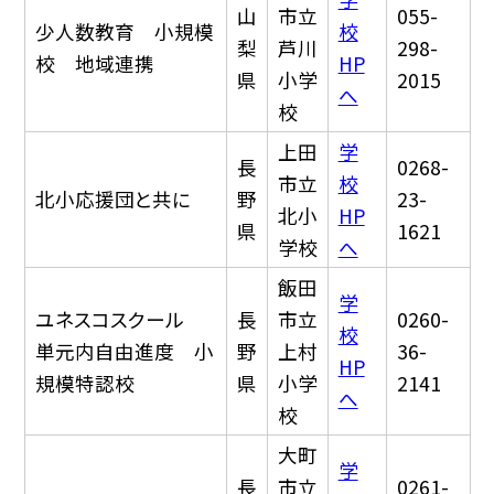
山
市立
055-
少人数教育 小規模
校
梨
芦川
298-
校 地域連携
HP
県
小学
2015
へ
校
上田
学
長
0268-
市立
校
北小応援団と共に
野
23-
北小
HP
県
1621
学校
へ
飯田
学
ユネスコスクール
長
市立
0260-
校
単元内自由進度 小
野
上村
36-
HP
規模特認校
県
小学
2141
へ
校
大町
学
長
市立
0261-