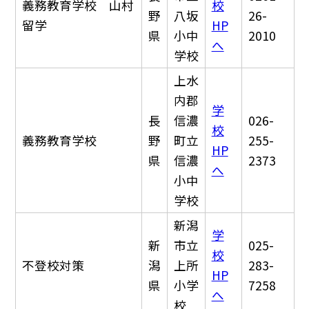
義務教育学校 山村
校
野
八坂
26-
留学
HP
県
小中
2010
へ
学校
上水
内郡
学
長
信濃
026-
校
義務教育学校
野
町立
255-
HP
県
信濃
2373
へ
小中
学校
新潟
学
新
市立
025-
校
不登校対策
潟
上所
283-
HP
県
小学
7258
へ
校