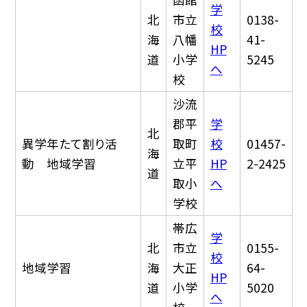
学
北
市立
0138-
校
海
八幡
41-
HP
道
小学
5245
へ
校
沙流
郡平
学
北
異学年たて割り活
取町
校
01457-
海
動 地域学習
立平
HP
2-2425
道
取小
へ
学校
帯広
学
北
市立
0155-
校
地域学習
海
大正
64-
HP
道
小学
5020
へ