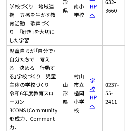
形
632-
学校づくり 地域連
南小
HP
県
3660
携 五感を生かす教
学校
へ
育活動 歌声づく
り 「好き」を大切に
した学習
児童自らが「自分で・
自分たちで 考え
る 決める 行動す
る」学校づくり 児童
村山
学
主体の学校づくり
山
市立
0237-
校
令和6年度教育スロ
形
楯岡
55-
HP
ーガン
県
小学
2411
へ
3COMS（Community
校
形成力、 Comment
力、