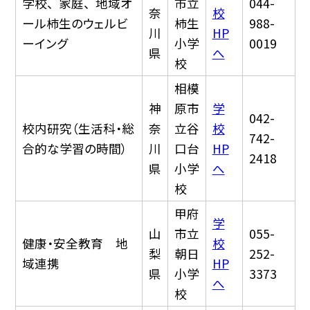
学校、 家庭、 地域オ
市立
044-
奈
校
ール柿生のウェルビ
柿生
988-
川
HP
ーイング
小学
0019
県
へ
校
相模
神
原市
学
042-
校内研究（生活科・総
奈
立谷
校
742-
合的な学習の時間）
川
口台
HP
2418
県
小学
へ
校
甲府
学
山
市立
055-
健康・安全教育 地
校
梨
朝日
252-
域連携
HP
県
小学
3373
へ
校