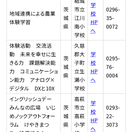
結城
学
茨
市立
0296-
地域連携による農業
校
城
江川
35-
体験学習
HP
県
南小
0072
へ
学校
体験活動 交流活
久慈
動 未来を幸せに生
郡大
学
茨
0295-
きる力 課題解決能
子町
校
城
76-
力 コミュニケーショ
立生
HP
県
0004
ン能力 アナログ×
瀬小
へ
デジタル DXと10X
学校
イングリッシュデー
高萩
学
みんなの広場 いじ
茨
市立
0293-
校
めノックアウトフォー
城
高萩
22-
HP
ラム けやきまつ
県
小学
3073
へ