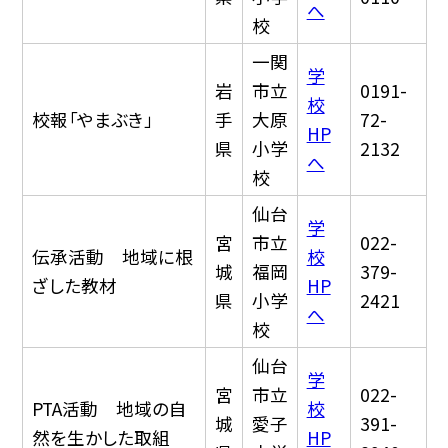
へ
校
一関
学
岩
市立
0191-
校
校報「やまぶき」
手
大原
72-
HP
県
小学
2132
へ
校
仙台
学
宮
市立
022-
伝承活動 地域に根
校
城
福岡
379-
ざした教材
HP
県
小学
2421
へ
校
仙台
学
宮
市立
022-
PTA活動 地域の自
校
城
愛子
391-
然を生かした取組
HP