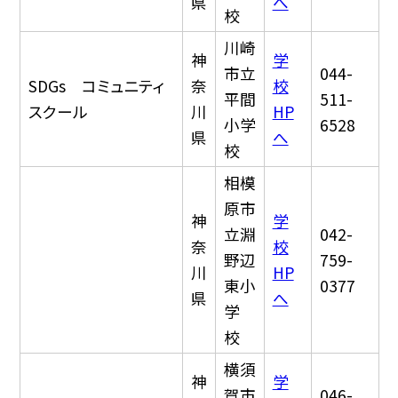
県
へ
校
川崎
神
学
市立
044-
SDGs コミュニティ
奈
校
平間
511-
スクール
川
HP
小学
6528
県
へ
校
相模
原市
神
学
立淵
042-
奈
校
野辺
759-
川
HP
東小
0377
県
へ
学
校
横須
神
学
賀市
046-