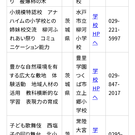
り 被爆柿の木
校
小規模特認校 アナ
水戸
学
ハイムの小学校との
茨
市立
029-
校
姉妹校交流 柳河ふ
城
柳河
221-
HP
れあい祭り コミュ
県
小学
5997
へ
ニケーション能力
校
豊里
豊かな自然環境を有
学園
学
する広大な敷地 体
茨
つく
029-
校
験活動 地域人材の
城
ば市
847-
HP
活用 教科横断的な
県
立上
2017
へ
学習 表現力の育成
郷小
学校
常陸
子ども歌舞伎 西塩
大宮
学
子の回り舞台 北小
茨
0295-