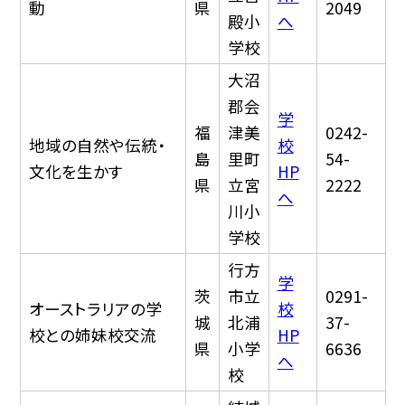
動
県
2049
殿小
へ
学校
大沼
郡会
学
福
津美
0242-
地域の自然や伝統・
校
島
里町
54-
文化を生かす
HP
県
立宮
2222
へ
川小
学校
行方
学
茨
市立
0291-
オーストラリアの学
校
城
北浦
37-
校との姉妹校交流
HP
県
小学
6636
へ
校