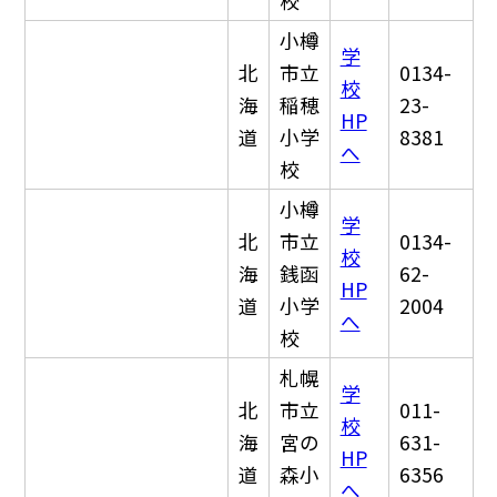
校
小樽
学
北
市立
0134-
校
海
稲穂
23-
HP
道
小学
8381
へ
校
小樽
学
北
市立
0134-
校
海
銭函
62-
HP
道
小学
2004
へ
校
札幌
学
北
市立
011-
校
海
宮の
631-
HP
道
森小
6356
へ