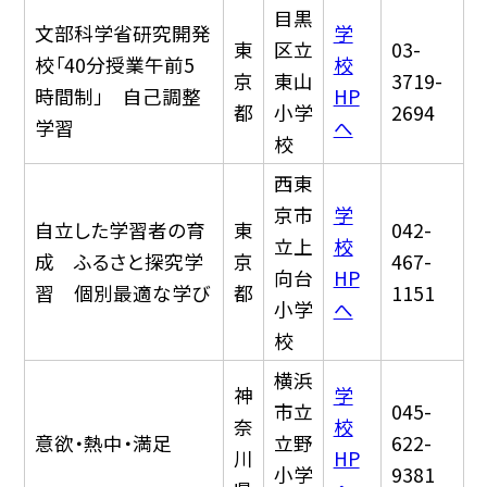
目黒
文部科学省研究開発
学
東
区立
03-
校「40分授業午前5
校
京
東山
3719-
時間制」 自己調整
HP
都
小学
2694
学習
へ
校
西東
京市
学
自立した学習者の育
東
042-
立上
校
成 ふるさと探究学
京
467-
向台
HP
習 個別最適な学び
都
1151
小学
へ
校
横浜
神
学
市立
045-
奈
校
意欲・熱中・満足
立野
622-
川
HP
小学
9381