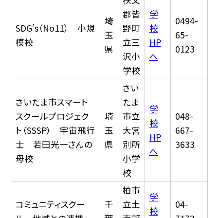
郡皆
学
埼
0494-
SDG’s（No11） 小規
野町
校
玉
65-
模校
立三
HP
県
0123
沢小
へ
学校
さい
さいたま市スマート
たま
学
スクールプロジェク
埼
市立
048-
校
ト（SSSP） 宇宙飛行
玉
大宮
667-
HP
士 若田光一さんの
県
別所
3633
へ
母校
小学
校
柏市
学
コミュニティスクー
千
立土
04-
校