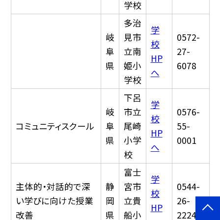
学校
多治
学
岐
見市
0572-
校
阜
立南
27-
HP
県
姫小
6078
へ
学校
下呂
学
岐
市立
0576-
校
コミュニティスクール
阜
尾崎
55-
HP
県
小学
0001
へ
校
富士
学
主体的・対話的で深
静
宮市
0544-
校
い学びに向けた授業
岡
立貴
26-
HP
改善
県
船小
2224