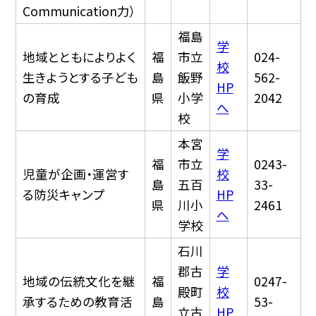
Communication力）
福島
学
地域とともによりよく
福
市立
024-
校
生きようとする子ども
島
飯野
562-
HP
の育成
県
小学
2042
へ
校
本宮
学
福
市立
0243-
児童が企画・運営す
校
島
五百
33-
る防災キャンプ
HP
県
川小
2461
へ
学校
石川
郡古
学
地域の伝統文化を継
福
0247-
殿町
校
承するための教育活
島
53-
立古
HP