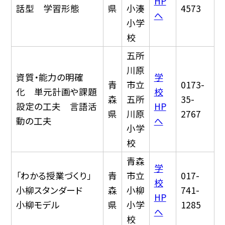
HP
話型 学習形態
県
小湊
4573
へ
小学
校
五所
川原
資質・能力の明確
学
青
市立
0173-
化 単元計画や課題
校
森
五所
35-
設定の工夫 言語活
HP
県
川原
2767
動の工夫
へ
小学
校
青森
学
「わかる授業づくり」
青
市立
017-
校
小柳スタンダード
森
小柳
741-
HP
小柳モデル
県
小学
1285
へ
校