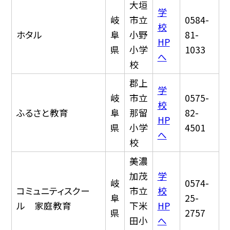
大垣
学
岐
市立
0584-
校
ホタル
阜
小野
81-
HP
県
小学
1033
へ
校
郡上
学
岐
市立
0575-
校
ふるさと教育
阜
那留
82-
HP
県
小学
4501
へ
校
美濃
加茂
学
岐
0574-
コミュニティスクー
市立
校
阜
25-
ル 家庭教育
下米
HP
県
2757
田小
へ