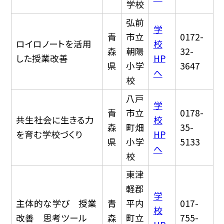
学校
弘前
学
青
市立
0172-
ロイロノートを活用
校
森
朝陽
32-
した授業改善
HP
県
小学
3647
へ
校
八戸
学
青
市立
0178-
共生社会に生きる力
校
森
町畑
35-
を育む学校づくり
HP
県
小学
5133
へ
校
東津
軽郡
学
主体的な学び 授業
青
平内
017-
校
改善 思考ツール
森
町立
755-