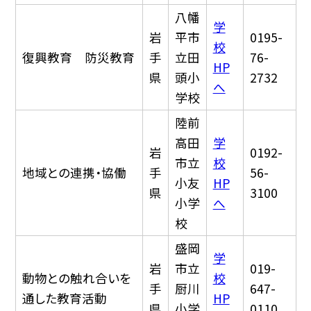
八幡
学
岩
平市
0195-
校
復興教育 防災教育
手
立田
76-
HP
県
頭小
2732
へ
学校
陸前
高田
学
岩
0192-
市立
校
地域との連携・協働
手
56-
小友
HP
県
3100
小学
へ
校
盛岡
学
岩
市立
019-
動物との触れ合いを
校
手
厨川
647-
通した教育活動
HP
県
小学
0110