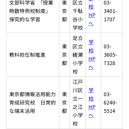
文部科学省 「授業
東
区立
03-
校
時数特例校制度」
京
千駄
3401-
HP
探究的な学習
都
谷小
1707
へ
学校
足立
学
東
区立
03-
校
教科担任制推進
京
綾瀬
3605-
HP
都
小学
7328
へ
校
江戸
川区
学
東京都情報活用能力
東
03-
立一
校
育成研究校 日常的
京
6240-
之江
HP
な端末活用
都
5514
小学
へ
校