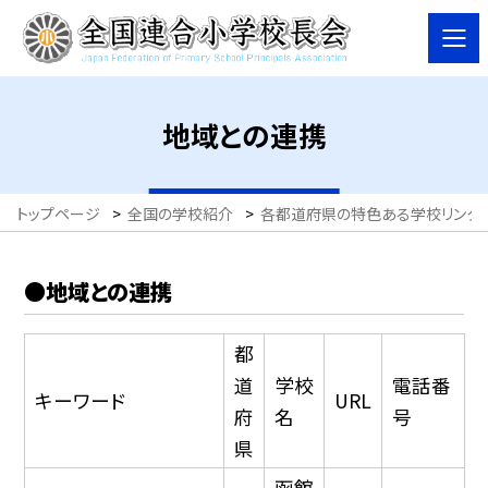
地域との連携
トップページ
>
全国の学校紹介
>
各都道府県の特色ある学校リンク
●地域との連携
都
道
学校
電話番
キーワード
URL
府
名
号
県
函館