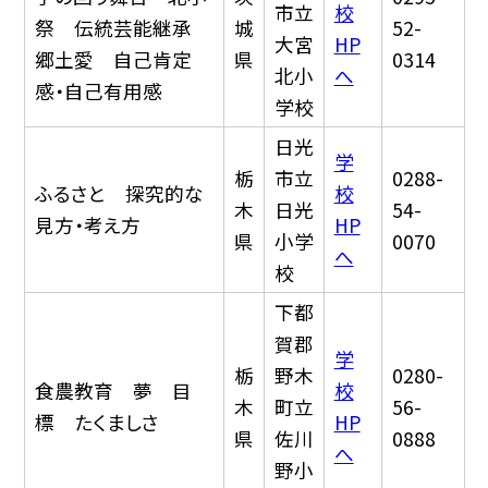
市立
校
祭 伝統芸能継承
城
52-
大宮
HP
郷土愛 自己肯定
県
0314
北小
へ
感・自己有用感
学校
日光
学
栃
市立
0288-
ふるさと 探究的な
校
木
日光
54-
見方・考え方
HP
県
小学
0070
へ
校
下都
賀郡
学
栃
野木
0280-
食農教育 夢 目
校
木
町立
56-
標 たくましさ
HP
県
佐川
0888
へ
野小