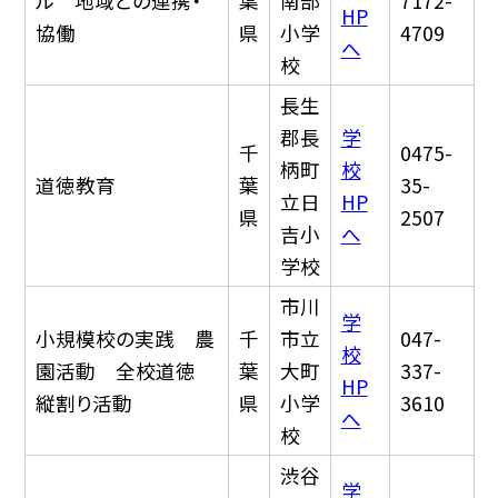
ル 地域との連携・
葉
南部
7172-
HP
協働
県
小学
4709
へ
校
長生
郡長
学
千
0475-
柄町
校
道徳教育
葉
35-
立日
HP
県
2507
吉小
へ
学校
市川
学
小規模校の実践 農
千
市立
047-
校
園活動 全校道徳
葉
大町
337-
HP
縦割り活動
県
小学
3610
へ
校
渋谷
学