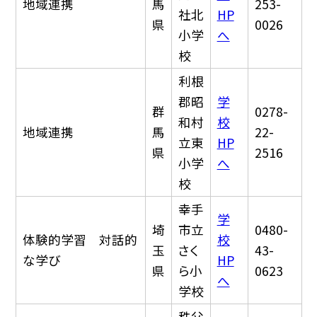
地域連携
馬
253-
社北
HP
県
0026
小学
へ
校
利根
郡昭
学
群
0278-
和村
校
地域連携
馬
22-
立東
HP
県
2516
小学
へ
校
幸手
学
埼
市立
0480-
体験的学習 対話的
校
玉
さく
43-
な学び
HP
県
ら小
0623
へ
学校
秩父