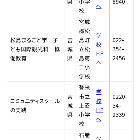
県
小学
8940
へ
校
宮城
郡松
学
松島まるごと学 子
宮
島町
022-
校
ども国際観光科 協
城
立松
354-
HP
働教育
県
島第
2456
へ
二小
学校
登米
学
宮
市立
0220-
コミュニティスクール
校
城
上沼
34-
の実践
HP
県
小学
2339
へ
校
石巻
学