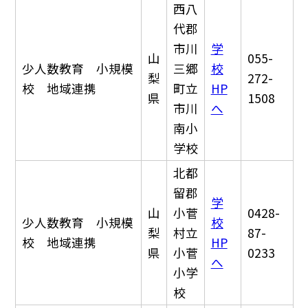
西八
代郡
市川
学
山
055-
少人数教育 小規模
三郷
校
梨
272-
校 地域連携
町立
HP
県
1508
市川
へ
南小
学校
北都
留郡
学
山
小菅
0428-
少人数教育 小規模
校
梨
村立
87-
校 地域連携
HP
県
小菅
0233
へ
小学
校