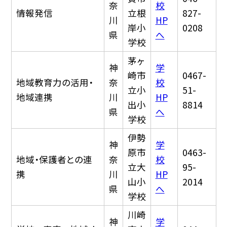
奈
校
情報発信
立根
827-
川
HP
岸小
0208
県
へ
学校
茅ヶ
神
学
崎市
0467-
地域教育力の活用・
奈
校
立小
51-
地域連携
川
HP
出小
8814
県
へ
学校
伊勢
神
学
原市
0463-
地域・保護者との連
奈
校
立大
95-
携
川
HP
山小
2014
県
へ
学校
川崎
神
学