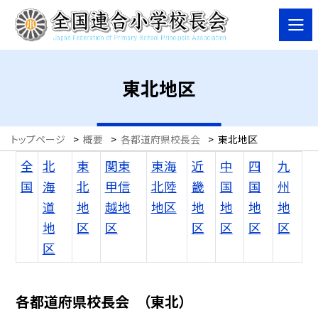
東北地区
トップページ
>
概要
>
各都道府県校長会
>
東北地区
全
北
東
関東
東海
近
中
四
九
国
海
北
甲信
北陸
畿
国
国
州
道
地
越地
地区
地
地
地
地
地
区
区
区
区
区
区
区
各都道府県校長会 （東北）