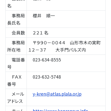
名
事務局
櫻井 順一
長氏名
会員数
２２１ 名
事務局
〒９９０－００４４ 山形市木の実町
所在地
１２－３７ 大手門パルズ内
電話番
023-634-8555
号
ＦＡＸ
023-632-5748
番号
メール
y-kren@atlas.plala.or.jp
アドレス
ホーム
http://www.kenrensyo.info