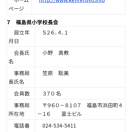
ページ
７ 福島県小学校長会
設立年
Ｓ２６．４．１
月日
会長氏
小野 真教
名
事務局
笠原 聡美
長氏名
会員数
３７０ 名
事務局
〒９６０－８１０７ 福島市浜田町４
所在地
－１６ 富士ビル
電話番
024-534-5411