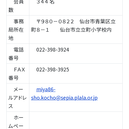
会員
３４４ 名
数
事務
〒９８０－０８２２ 仙台市青葉区立
局所在
町８－１ 仙台市立立町小学校内
地
電話
022-398-3924
番号
ＦＡＸ
022-398-3925
番号
メー
miya86-
ルアドレ
sho.kocho@sepia.plala.or.jp
ス
ホー
ムペー