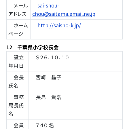
メール
sai-shou-
アドレス
chou@saitama.email.ne.jp
ホーム
http://saisho-k.jp/
ページ
12 千葉県小学校長会
設立
Ｓ２６．１０．１０
年月日
会長
宮﨑 晶子
氏名
事務
長島 貴浩
局長氏
名
会員
７４０ 名