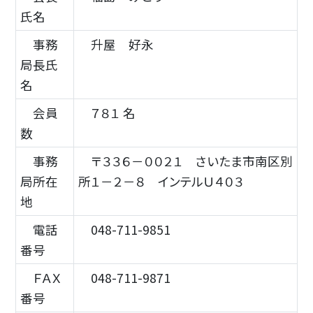
氏名
事務
升屋 好永
局長氏
名
会員
７８１ 名
数
事務
〒３３６－００２１ さいたま市南区別
局所在
所１－２－８ インテルＵ４０３
地
電話
048-711-9851
番号
ＦＡＸ
048-711-9871
番号