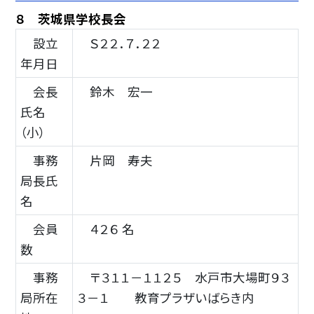
８ 茨城県学校長会
設立
Ｓ２２．７．２２
年月日
会長
鈴木 宏一
氏名
（小）
事務
片岡 寿夫
局長氏
名
会員
４２６ 名
数
事務
〒３１１－１１２５ 水戸市大場町９３
局所在
３－１ 教育プラザいばらき内