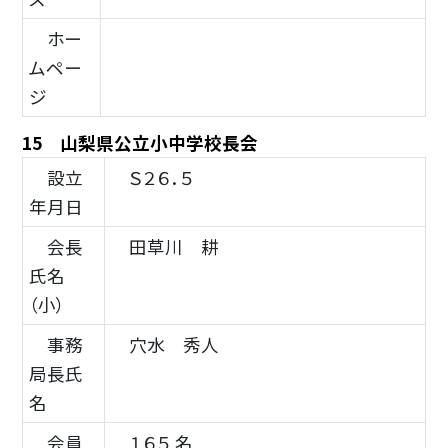
ホー
ムペー
ジ
15 山梨県公立小中学校長会
設立
Ｓ２６．５
年月日
会長
田草川 耕
氏名
（小）
事務
穴水 秀人
局長氏
名
会員
１６５ 名