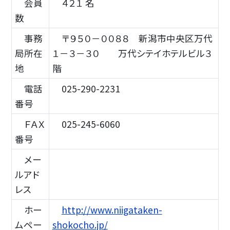
会員
４２１ 名
数
事務
〒９５０－００８８ 新潟市中央区万代
局所在
１－３－３０ 万代シテイホテルビル３
地
階
電話
025-290-2231
番号
ＦＡＸ
025-245-6060
番号
メー
ルアド
レス
ホー
http://www.niigataken-
ムペー
shokocho.jp/