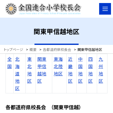
関東甲信越地区
トップページ
>
概要
>
各都道府県校長会
>
関東甲信越地区
全
北
東
関東
東海
近
中
四
九
国
海
北
甲信
北陸
畿
国
国
州
道
地
越地
地区
地
地
地
地
地
区
区
区
区
区
区
区
各都道府県校長会 （関東甲信越）