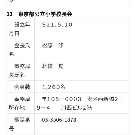
13 東京都公立小学校長会
設立年
Ｓ２１．５．１０
月日
会長氏
松原 修
名
事務局
北條 覚
長氏名
会員数
１,２６０名
事務局
〒１０５－０００３ 港区西新橋２－
所在地
９－４ 川西ビル２階
電話番
03-3506-1878
号