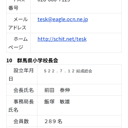
番号
メール
tesk@eagle.ocn.ne.jp
アドレス
ホーム
http://schit.net/tesk
ページ
10 群馬県小学校長会
設立年月
Ｓ２２．７．１２ 結成総会
日
会長氏名
前田 泰伸
事務局長
飯塚 敏雄
氏名
会員数
２８９ 名