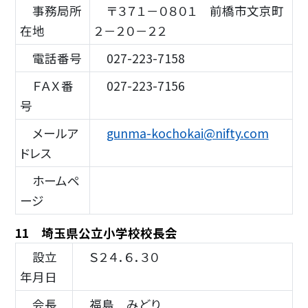
事務局所
〒３７１－０８０１ 前橋市文京町
在地
２－２０－２２
電話番号
027-223-7158
ＦＡＸ番
027-223-7156
号
メールア
gunma-kochokai@nifty.com
ドレス
ホームペ
ージ
11 埼玉県公立小学校校長会
設立
Ｓ２４．６．３０
年月日
会長
福島 みどり