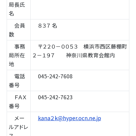
局長氏
名
会員
８３７ 名
数
事務
〒２２０－００５３ 横浜市西区藤棚町
局所在
２－１９７ 神奈川県教育会館内
地
電話
045-242-7608
番号
ＦＡＸ
045-242-7623
番号
メー
kana２k@hyper.ocn.ne.jp
ルアドレ
ス