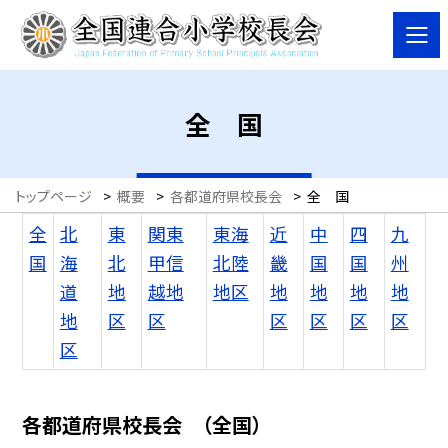
全 国
トップページ
>
概要
>
各都道府県校長会
>
全 国
全
北
東
関東
東海
近
中
四
九
国
海
北
甲信
北陸
畿
国
国
州
道
地
越地
地区
地
地
地
地
地
区
区
区
区
区
区
区
各都道府県校長会 （全国）