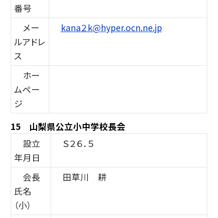
番号
メー
kana２k@hyper.ocn.ne.jp
ルアドレ
ス
ホー
ムペー
ジ
15 山梨県公立小中学校長会
設立
Ｓ２６．５
年月日
会長
田草川 耕
氏名
（小）