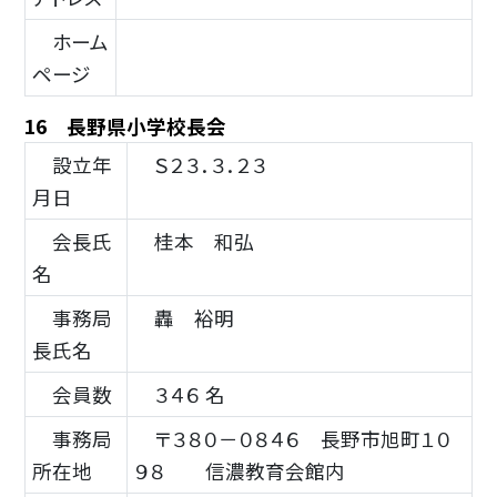
ホーム
ページ
16 長野県小学校長会
設立年
Ｓ２３．３．２３
月日
会長氏
桂本 和弘
名
事務局
轟 裕明
長氏名
会員数
３４６ 名
事務局
〒３８０－０８４６ 長野市旭町１０
所在地
９８ 信濃教育会館内