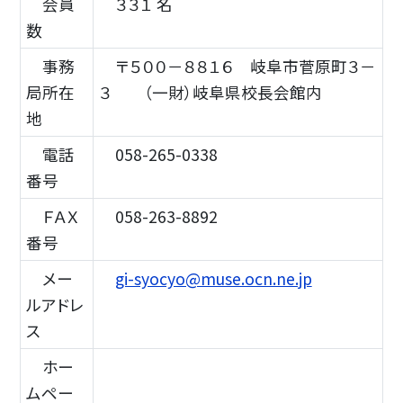
会員
３３１ 名
数
事務
〒５００－８８１６ 岐阜市菅原町３－
局所在
３ （一財）岐阜県校長会館内
地
電話
058-265-0338
番号
ＦＡＸ
058-263-8892
番号
メー
gi-syocyo@muse.ocn.ne.jp
ルアドレ
ス
ホー
ムペー