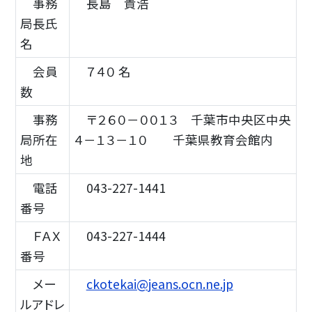
事務
長島 貴浩
局長氏
名
会員
７４０ 名
数
事務
〒２６０－００１３ 千葉市中央区中央
局所在
４－１３－１０ 千葉県教育会館内
地
電話
043-227-1441
番号
ＦＡＸ
043-227-1444
番号
メー
ckotekai@jeans.ocn.ne.jp
ルアドレ