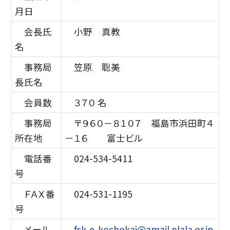
月日
会長氏
小野 真教
名
事務局
笠原 聡美
長氏名
会員数
３７０ 名
事務局
〒９６０－８１０７ 福島市浜田町４
所在地
－１６ 富士ビル
電話番
024-534-5411
号
ＦＡＸ番
024-531-1195
号
メール
fsk-e-kochokai@amail.plala.or.jp