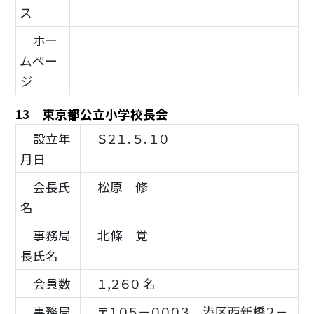
ス
ホー
ムペー
ジ
13 東京都公立小学校長会
設立年
Ｓ２１．５．１０
月日
会長氏
松原 修
名
事務局
北條 覚
長氏名
会員数
１,２６０ 名
事務局
〒１０５－０００３ 港区西新橋２－