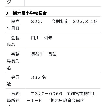
ジ
９ 栃木県小学校長会
設立
Ｓ２２． 会則制定 Ｓ２３．３．１０
年月日
会長
口川 和伸
氏名
事務
長谷川 昌弘
局長氏
名
会員
３３２ 名
数
事務
〒３２０－００６６ 宇都宮市駒生１
局所在
－１－６ 栃木県教育会館内