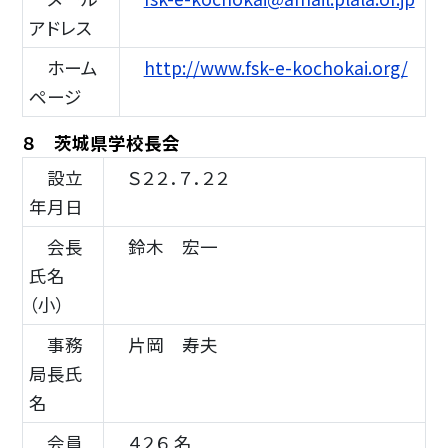
アドレス
ホーム
http://www.fsk-e-kochokai.org/
ページ
８ 茨城県学校長会
設立
Ｓ２２．７．２２
年月日
会長
鈴木 宏一
氏名
（小）
事務
片岡 寿夫
局長氏
名
会員
４２６ 名