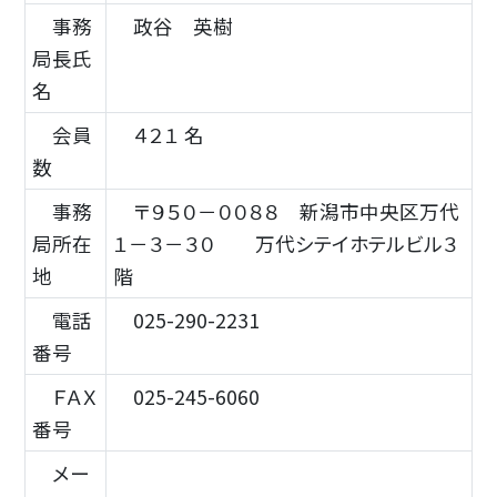
事務
政谷 英樹
局長氏
名
会員
４２１ 名
数
事務
〒９５０－００８８ 新潟市中央区万代
局所在
１－３－３０ 万代シテイホテルビル３
地
階
電話
025-290-2231
番号
ＦＡＸ
025-245-6060
番号
メー