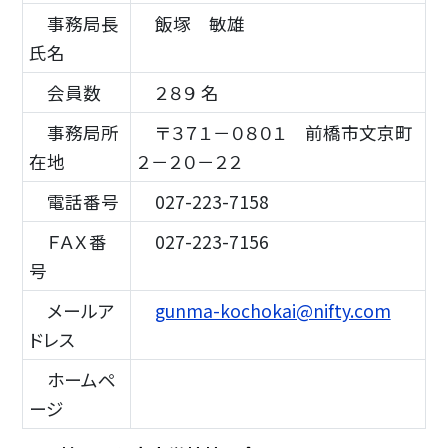
事務局長
飯塚 敏雄
氏名
会員数
２８９ 名
事務局所
〒３７１－０８０１ 前橋市文京町
在地
２－２０－２２
電話番号
027-223-7158
ＦＡＸ番
027-223-7156
号
メールア
gunma-kochokai@nifty.com
ドレス
ホームペ
ージ