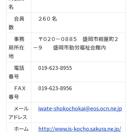
名
会員
２６０ 名
数
事務
〒０２０－０８８５ 盛岡市紺屋町２
局所在
－９ 盛岡市勤労福祉会館内
地
電話
019-623-8955
番号
ＦＡＸ
019-623-8956
番号
メール
iwate-shokochokai@eos.ocn.ne.jp
アドレス
ホーム
http://www.is-kocho.sakura.ne.jp/