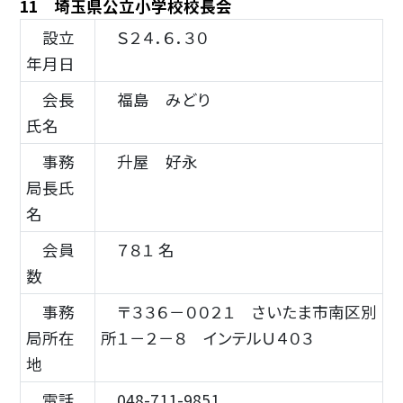
11 埼玉県公立小学校校長会
設立
Ｓ２４．６．３０
年月日
会長
福島 みどり
氏名
事務
升屋 好永
局長氏
名
会員
７８１ 名
数
事務
〒３３６－００２１ さいたま市南区別
局所在
所１－２－８ インテルＵ４０３
地
電話
048-711-9851