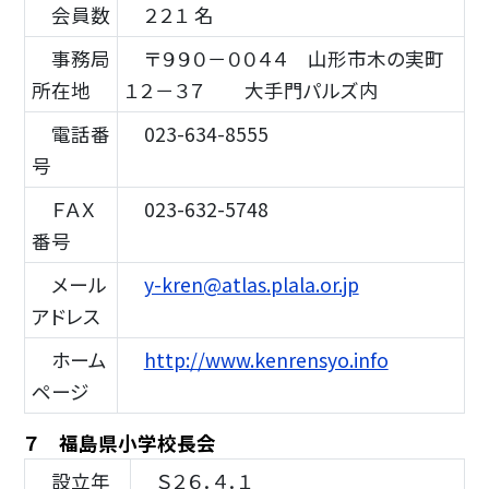
会員数
２２１ 名
事務局
〒９９０－００４４ 山形市木の実町
所在地
１２－３７ 大手門パルズ内
電話番
023-634-8555
号
ＦＡＸ
023-632-5748
番号
メール
y-kren@atlas.plala.or.jp
アドレス
ホーム
http://www.kenrensyo.info
ページ
７ 福島県小学校長会
設立年
Ｓ２６．４．１