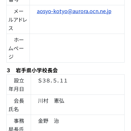
メー
aosyo-kotyo@aurora.ocn.ne.jp
ルアドレ
ス
ホー
ムペー
ジ
３ 岩手県小学校長会
設立
Ｓ３８．５．１１
年月日
会長
川村 憲弘
氏名
事務
金野 治
局長氏