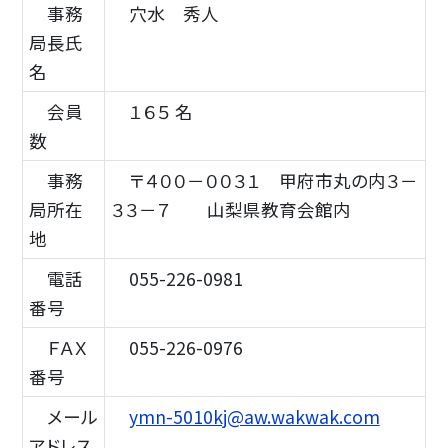
事務
穴水 秀人
局長氏
名
会員
１６５ 名
数
事務
〒４００－００３１ 甲府市丸の内３－
局所在
３３－７ 山梨県教育会館内
地
電話
055-226-0981
番号
ＦＡＸ
055-226-0976
番号
メール
ymn-5010kj@aw.wakwak.com
アドレス