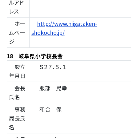
ルアド
レス
ホー
http://www.niigataken-
ムペー
shokocho.jp/
ジ
18 岐阜県小学校長会
設立
Ｓ２７．５．１
年月日
会長
服部 晃幸
氏名
事務
和合 保
局長氏
名