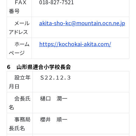
ＦＡＸ
018-827-7521
番号
メール
akita-sho-kc@mountain.ocn.ne.jp
アドレス
ホーム
https://kochokai-akita.com/
ページ
６ 山形県連合小学校長会
設立年
Ｓ２２．１２．３
月日
会長氏
樋口 潤一
名
事務局
櫻井 順一
長氏名