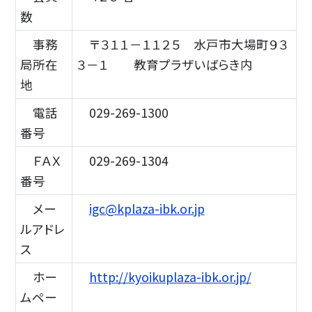
数
事務
〒３１１－１１２５ 水戸市大場町９３
局所在
３－１ 教育プラザいばらき内
地
電話
029-269-1300
番号
ＦＡＸ
029-269-1304
番号
メー
igc@kplaza-ibk.or.jp
ルアドレ
ス
ホー
http://kyoikuplaza-ibk.or.jp/
ムペー