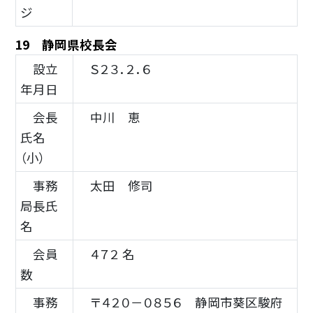
ジ
19 静岡県校長会
設立
Ｓ２３．２．６
年月日
会長
中川 恵
氏名
（小）
事務
太田 修司
局長氏
名
会員
４７２ 名
数
事務
〒４２０－０８５６ 静岡市葵区駿府