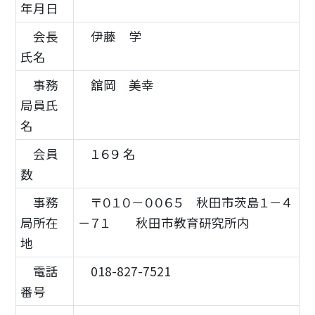
年月日
会長
伊藤 学
氏名
事務
舘岡 美幸
局員氏
名
会員
１６９ 名
数
事務
〒０１０－００６５ 秋田市茨島１－４
局所在
－７１ 秋田市教育研究所内
地
電話
018-827-7521
番号