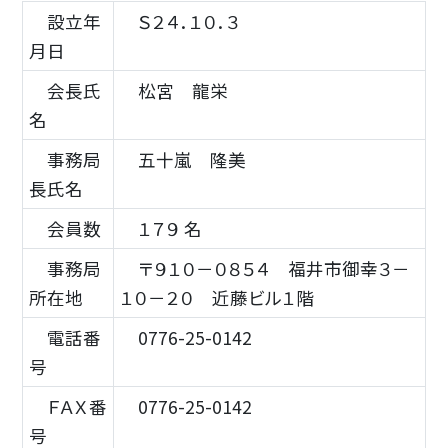
設立年
Ｓ２４．１０．３
月日
会長氏
松宮 龍栄
名
事務局
五十嵐 隆美
長氏名
会員数
１７９ 名
事務局
〒９１０－０８５４ 福井市御幸３－
所在地
１０－２０ 近藤ビル１階
電話番
0776-25-0142
号
ＦＡＸ番
0776-25-0142
号