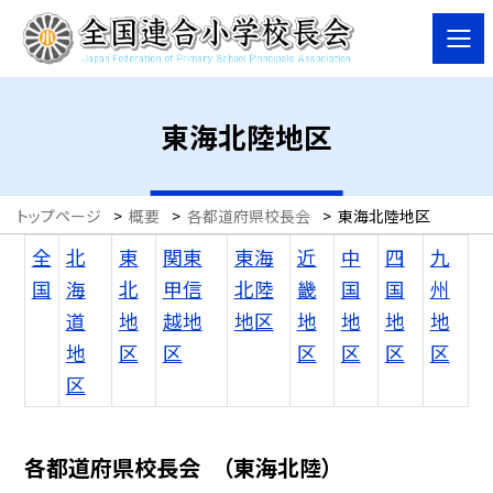
東海北陸地区
トップページ
>
概要
>
各都道府県校長会
>
東海北陸地区
全
北
東
関東
東海
近
中
四
九
国
海
北
甲信
北陸
畿
国
国
州
道
地
越地
地区
地
地
地
地
地
区
区
区
区
区
区
区
各都道府県校長会 （東海北陸）