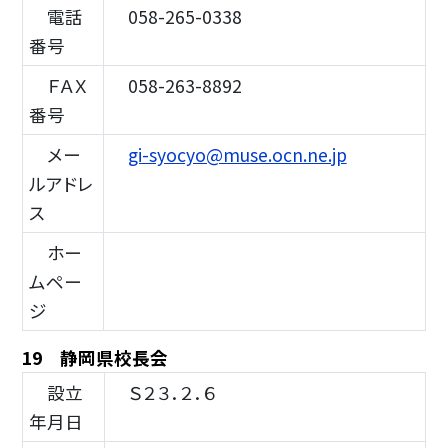
電話
058-265-0338
番号
ＦＡＸ
058-263-8892
番号
メー
gi-syocyo@muse.ocn.ne.jp
ルアドレ
ス
ホー
ムペー
ジ
19 静岡県校長会
設立
Ｓ２３．２．６
年月日