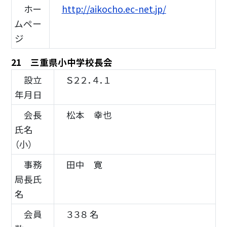
ホー
http://aikocho.ec-net.jp/
ムペー
ジ
21 三重県小中学校長会
設立
Ｓ２２．４．１
年月日
会長
松本 幸也
氏名
（小）
事務
田中 寛
局長氏
名
会員
３３８ 名