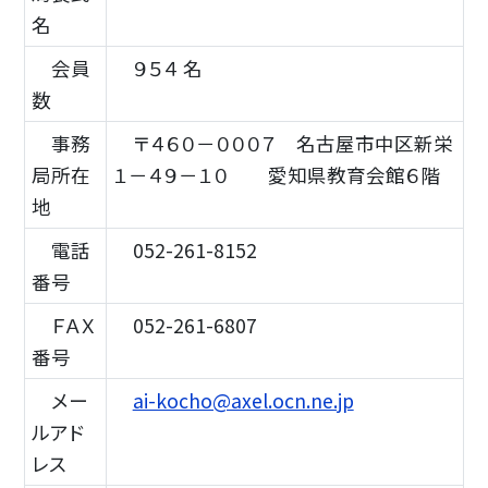
名
会員
９５４ 名
数
事務
〒４６０－０００７ 名古屋市中区新栄
局所在
１－４９－１０ 愛知県教育会館６階
地
電話
052-261-8152
番号
ＦＡＸ
052-261-6807
番号
メー
ai-kocho@axel.ocn.ne.jp
ルアド
レス