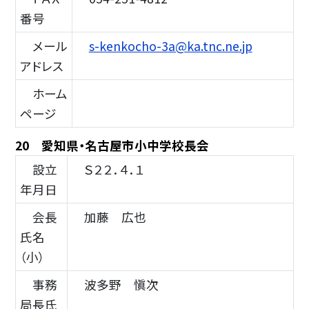
番号
メール
s-kenkocho-3a@ka.tnc.ne.jp
アドレス
ホーム
ページ
20 愛知県・名古屋市小中学校長会
設立
Ｓ２２．４．１
年月日
会長
加藤 広也
氏名
（小）
事務
波多野 愼次
局長氏