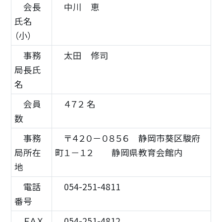
会長
中川 恵
氏名
（小）
事務
太田 修司
局長氏
名
会員
４７２ 名
数
事務
〒４２０－０８５６ 静岡市葵区駿府
局所在
町１－１２ 静岡県教育会館内
地
電話
054-251-4811
番号
ＦＡＸ
054-251-4812