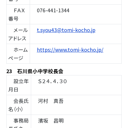
ＦＡＸ
076-441-1344
番号
メール
t.syou43@tomi-kocho.jp
アドレス
ホーム
https://www.tomi-kocho.jp/
ページ
23 石川県小中学校長会
設立年
Ｓ２４．４．３０
月日
会長氏
河村 真吾
名（小）
事務局
濱坂 昌明