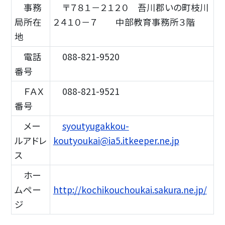
事務
〒７８１－２１２０ 吾川郡いの町枝川
局所在
２４１０－７ 中部教育事務所３階
地
電話
088-821-9520
番号
ＦＡＸ
088-821-9521
番号
メー
syoutyugakkou-
ルアドレ
koutyoukai@ia5.itkeeper.ne.jp
ス
ホー
ムペー
http://kochikouchoukai.sakura.ne.jp/
ジ