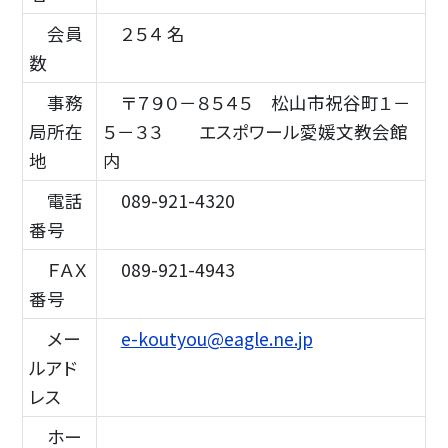
会員
２５４ 名
数
事務
〒７９０－８５４５ 松山市祝谷町１－
局所在
５－３３ エスポワール愛媛文教会館
地
内
電話
089-921-4320
番号
ＦＡＸ
089-921-4943
番号
メー
e-koutyou@eagle.ne.jp
ルアド
レス
ホー