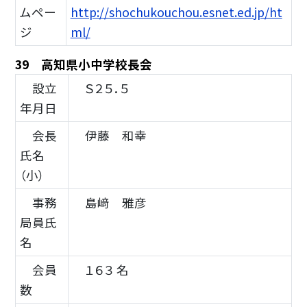
ムペー
http://shochukouchou.esnet.ed.jp/ht
ジ
ml/
39 高知県小中学校長会
設立
Ｓ２５．５
年月日
会長
伊藤 和幸
氏名
（小）
事務
島﨑 雅彦
局員氏
名
会員
１６３ 名
数