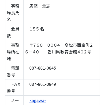
事務
廣瀬 貴志
局長氏
名
会員
１５５ 名
数
事務
〒７６０－０００４ 高松市西宝町２－
局所在
６－４０ 香川県教育会館４０２号
地
電話
087-861-0845
番号
ＦＡＸ
087-861-0849
番号
メー
kagawa-