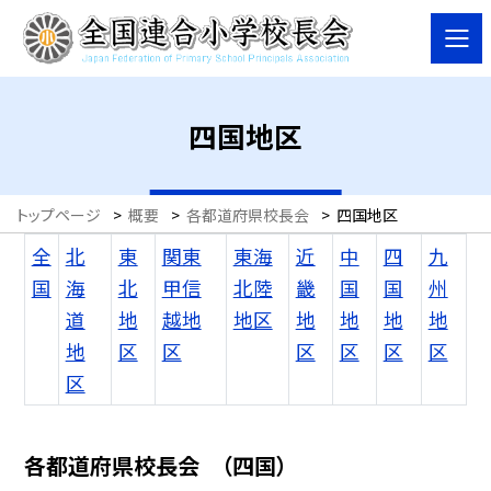
四国地区
トップページ
>
概要
>
各都道府県校長会
>
四国地区
全
北
東
関東
東海
近
中
四
九
国
海
北
甲信
北陸
畿
国
国
州
道
地
越地
地区
地
地
地
地
地
区
区
区
区
区
区
区
各都道府県校長会 （四国）