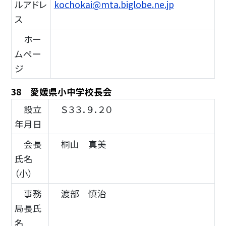
ルアドレ
kochokai@mta.biglobe.ne.jp
ス
ホー
ムペー
ジ
38 愛媛県小中学校長会
設立
Ｓ３３．９．２０
年月日
会長
桐山 真美
氏名
（小）
事務
渡部 慎治
局長氏
名