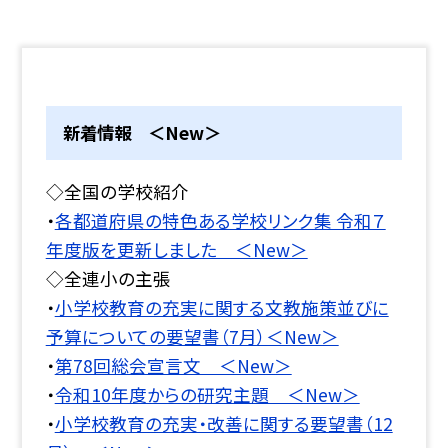
新着情報 ＜New＞
◇全国の学校紹介
・
各都道府県の特色ある学校リンク集 令和７
年度版を更新しました ＜New＞
◇全連小の主張
・
小学校教育の充実に関する文教施策並びに
予算についての要望書（7月）＜New＞
・
第78回総会宣言文 ＜New＞
・
令和10年度からの研究主題 ＜New＞
・
小学校教育の充実・改善に関する要望書（12