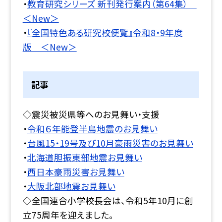
・
教育研究シリーズ 新刊発行案内（第64集）
＜New＞
・
『全国特色ある研究校便覧』令和8・9年度
版 ＜New＞
記事
◇震災被災県等へのお見舞い・支援
・
令和６年能登半島地震のお見舞い
・
台風15・19号及び10月豪雨災害のお見舞い
・
北海道胆振東部地震お見舞い
・
西日本豪雨災害お見舞い
・
大阪北部地震お見舞い
◇全国連合小学校長会は、令和5年10月に創
立75周年を迎えました。