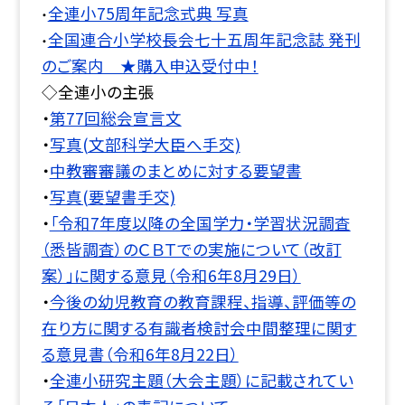
全連小75周年記念式典 写真
・
全国連合小学校長会七十五周年記念誌 発刊
・
のご案内 ★購入申込受付中！
◇全連小の主張
・
第77回総会宣言文
・
写真(文部科学大臣へ手交)
・
中教審審議のまとめに対する要望書
・
写真(要望書手交)
・
「令和7年度以降の全国学力・学習状況調査
（悉皆調査）のＣＢＴでの実施について（改訂
案）」に関する意見（令和6年8月29日）
・
今後の幼児教育の教育課程、指導、評価等の
在り方に関する有識者検討会中間整理に関す
る意見書（令和6年8月22日）
・
全連小研究主題（大会主題）に記載されてい