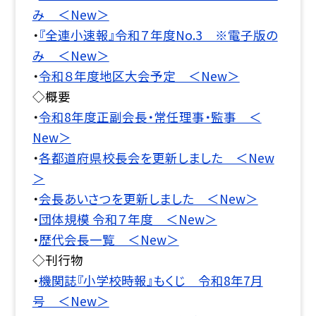
み ＜New＞
・
『全連小速報』令和７年度No.3 ※電子版の
み ＜New＞
・
令和８年度地区大会予定 ＜New＞
◇概要
・
令和8年度正副会長・常任理事・監事 ＜
New＞
・
各都道府県校長会を更新しました ＜New
＞
・
会長あいさつを更新しました ＜New＞
・
団体規模 令和７年度 ＜New＞
・
歴代会長一覧 ＜New＞
◇刊行物
・
機関誌『小学校時報』もくじ 令和8年7月
号 ＜New＞