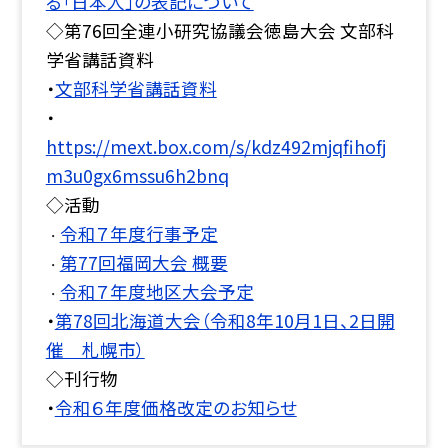
る「日本人」の表記について
◇第76回全連小研究協議会徳島大会 文部科
学省講話資料
・
文部科学省講話資料
・
https://mext.box.com/s/kdz492mjqfihofj
m3u0gx6mssu6h2bnq
◇活動
令和７年度行事予定
・
第77回福岡大会 概要
・
令和７年度地区大会予定
・
・
第78回北海道大会（令和8年10月1日、2日開
催 札幌市）
◇刊行物
・
令和６年度価格改定のお知らせ