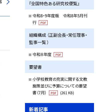
事
『全国特色ある研究校便覧』
令和8・9年度版 令和8年5月刊
行
PDF
組織構成 （正副会長・常任理事・
監事一覧 ）
令和８年度
PDF
校
要望書
小学校教育の充実に関する文教
施策並びに予算についての要望
書（7月）
(261 KB)
PDF
校
新着記事