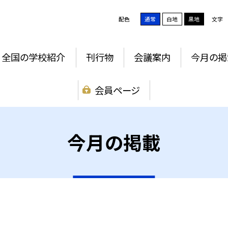
配色
通常
白地
黒地
文字
全国の学校紹介
刊行物
会議案内
今月の掲
会員ページ
今月の掲載