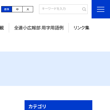
標準
中
大
載
全連小広報部 用字用語例
リンク集
カテゴリ