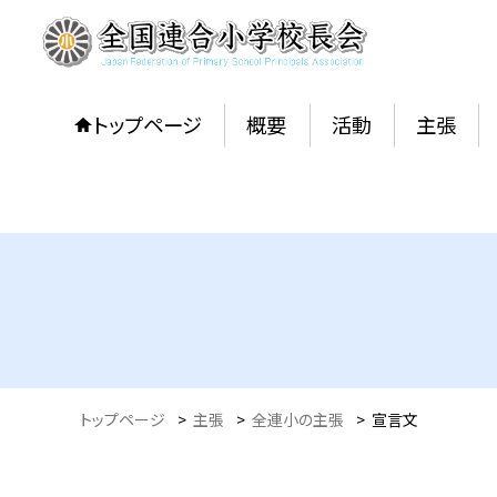
トップページ
概要
活動
主張
トップページ
>
主張
>
全連小の主張
>
宣言文