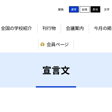
配色
通常
白地
黒地
文字
全国の学校紹介
刊行物
会議案内
今月の掲
会員ページ
宣言文