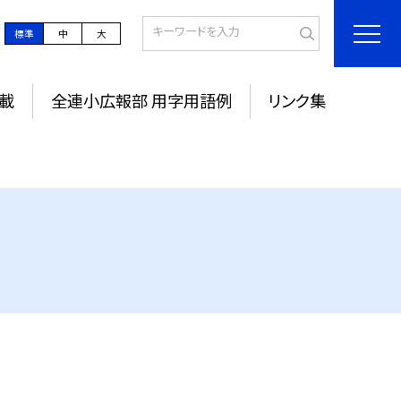
標準
中
大
載
全連小広報部 用字用語例
リンク集