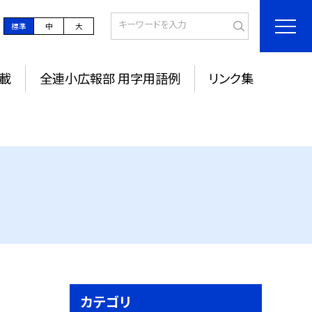
標準
中
大
載
全連小広報部 用字用語例
リンク集
カテゴリ