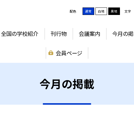
配色
通常
白地
黒地
文字
全国の学校紹介
刊行物
会議案内
今月の掲
会員ページ
今月の掲載