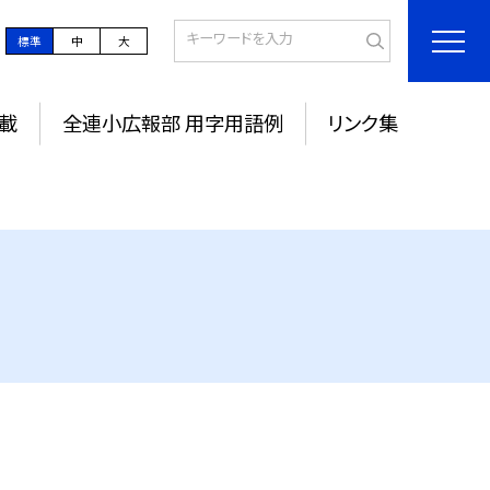
標準
中
大
載
全連小広報部 用字用語例
リンク集