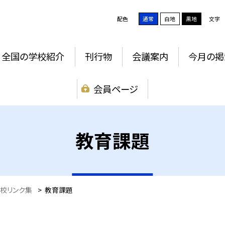
配色
通常
白地
黒地
文字
全国の学校紹介
刊行物
会議案内
今月の掲
会員ページ
教育課題
校リンク集
>
教育課題