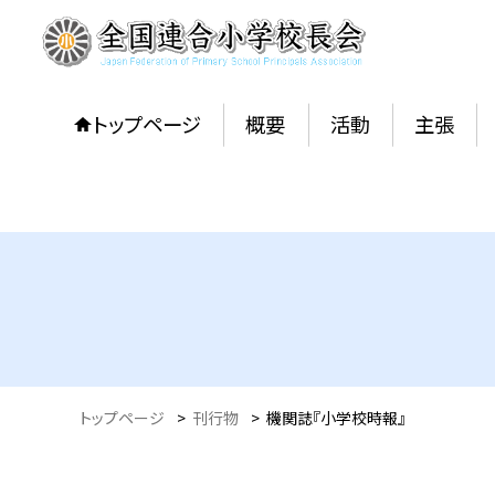
トップページ
概要
活動
主張
トップページ
>
刊行物
>
機関誌『小学校時報』