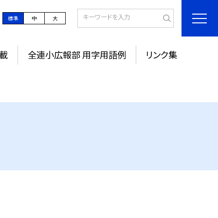
標準
中
大
載
全連小広報部 用字用語例
リンク集