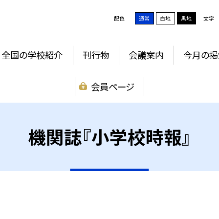
配色
通常
白地
黒地
文字
全国の学校紹介
刊行物
会議案内
今月の掲
会員ページ
機関誌『小学校時報』