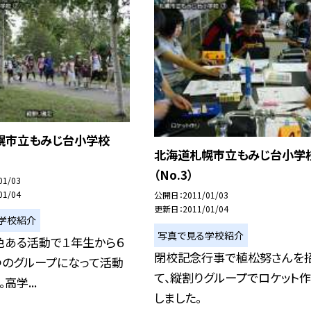
幌市立もみじ台小学校
北海道札幌市立もみじ台小学
（No.3）
01/03
01/04
公開日
2011/01/03
更新日
2011/01/04
学校紹介
写真で見る学校紹介
色ある活動で１年生から６
閉校記念行事で植松努さんを
つのグループになって活動
て、縦割りグループでロケット作
高学...
しました。