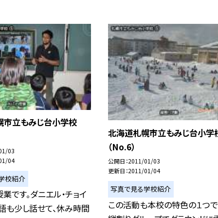
幌市立もみじ台小学校
北海道札幌市立もみじ台小学
（No.6）
01/03
01/04
公開日
2011/01/03
更新日
2011/01/04
学校紹介
写真で見る学校紹介
業です。ダニエル・チョイ
この活動も本校の特色の１つで
語も少し話せて、休み時間