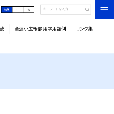
標準
中
大
載
全連小広報部 用字用語例
リンク集