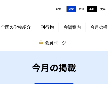
配色
通常
白地
黒地
文字
全国の学校紹介
刊行物
会議案内
今月の掲
会員ページ
今月の掲載