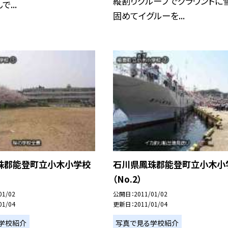
縦割りグループでグラウンドに
...
固めてイグルーを...
珠郡能登町立小木小学校
石川県鳳珠郡能登町立小木小
（No.2）
01/02
公開日
2011/01/02
01/04
更新日
2011/01/04
学校紹介
写真で見る学校紹介