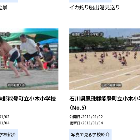
全景
イカ釣り船出港見送り
珠郡能登町立小木小学校
石川県鳳珠郡能登町立小木小
（No.5）
01/02
公開日
2011/01/02
01/04
更新日
2011/01/04
学校紹介
写真で見る学校紹介