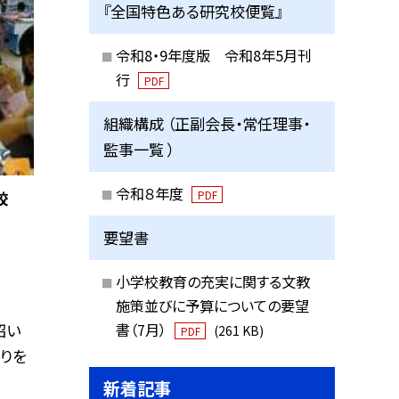
『全国特色ある研究校便覧』
令和8・9年度版 令和8年5月刊
行
PDF
組織構成 （正副会長・常任理事・
監事一覧 ）
令和８年度
PDF
校
要望書
小学校教育の充実に関する文教
施策並びに予算についての要望
招い
書（7月）
(261 KB)
PDF
りを
新着記事