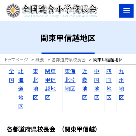
関東甲信越地区
トップページ
>
概要
>
各都道府県校長会
>
関東甲信越地区
全
北
東
関東
東海
近
中
四
九
国
海
北
甲信
北陸
畿
国
国
州
道
地
越地
地区
地
地
地
地
地
区
区
区
区
区
区
区
各都道府県校長会 （関東甲信越）