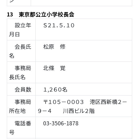
13 東京都公立小学校長会
設立年
Ｓ２１．５．１０
月日
会長氏
松原 修
名
事務局
北條 覚
長氏名
会員数
１,２６０名
事務局
〒１０５－０００３ 港区西新橋２－
所在地
９－４ 川西ビル２階
電話番
03-3506-1878
号