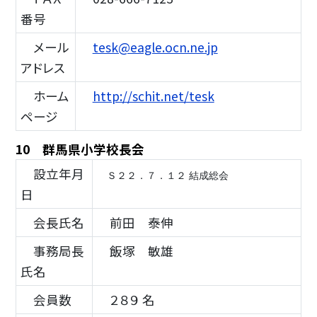
番号
メール
tesk@eagle.ocn.ne.jp
アドレス
ホーム
http://schit.net/tesk
ページ
10 群馬県小学校長会
設立年月
Ｓ２２．７．１２ 結成総会
日
会長氏名
前田 泰伸
事務局長
飯塚 敏雄
氏名
会員数
２８９ 名