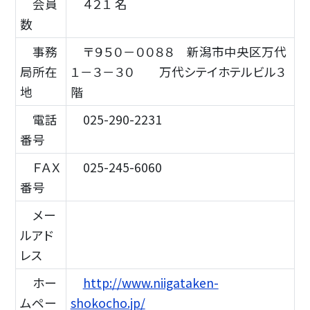
会員
４２１ 名
数
事務
〒９５０－００８８ 新潟市中央区万代
局所在
１－３－３０ 万代シテイホテルビル３
地
階
電話
025-290-2231
番号
ＦＡＸ
025-245-6060
番号
メー
ルアド
レス
ホー
http://www.niigataken-
ムペー
shokocho.jp/