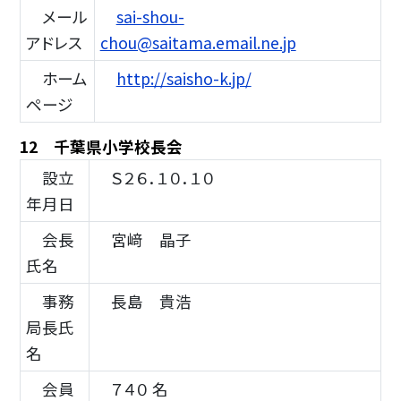
メール
sai-shou-
アドレス
chou@saitama.email.ne.jp
ホーム
http://saisho-k.jp/
ページ
12 千葉県小学校長会
設立
Ｓ２６．１０．１０
年月日
会長
宮﨑 晶子
氏名
事務
長島 貴浩
局長氏
名
会員
７４０ 名