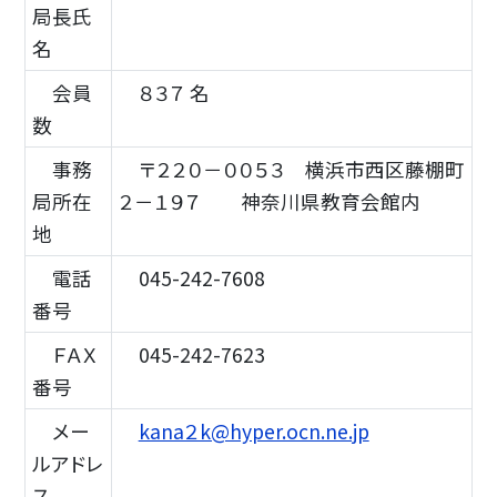
局長氏
名
会員
８３７ 名
数
事務
〒２２０－００５３ 横浜市西区藤棚町
局所在
２－１９７ 神奈川県教育会館内
地
電話
045-242-7608
番号
ＦＡＸ
045-242-7623
番号
メー
kana２k@hyper.ocn.ne.jp
ルアドレ
ス