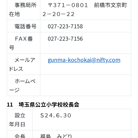
事務局所
〒３７１－０８０１ 前橋市文京町
在地
２－２０－２２
電話番号
027-223-7158
ＦＡＸ番
027-223-7156
号
メールア
gunma-kochokai@nifty.com
ドレス
ホームペ
ージ
11 埼玉県公立小学校校長会
設立
Ｓ２４．６．３０
年月日
会長
福島 みどり