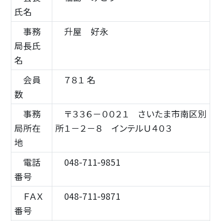
氏名
事務
升屋 好永
局長氏
名
会員
７８１ 名
数
事務
〒３３６－００２１ さいたま市南区別
局所在
所１－２－８ インテルＵ４０３
地
電話
048-711-9851
番号
ＦＡＸ
048-711-9871
番号