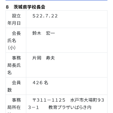
８ 茨城県学校長会
設立
Ｓ２２．７．２２
年月日
会長
鈴木 宏一
氏名
（小）
事務
片岡 寿夫
局長氏
名
会員
４２６ 名
数
事務
〒３１１－１１２５ 水戸市大場町９３
局所在
３－１ 教育プラザいばらき内