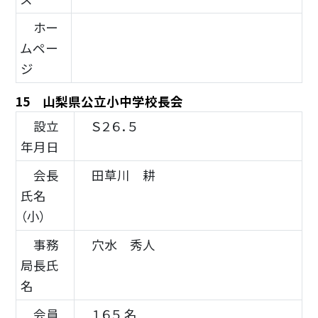
ホー
ムペー
ジ
15 山梨県公立小中学校長会
設立
Ｓ２６．５
年月日
会長
田草川 耕
氏名
（小）
事務
穴水 秀人
局長氏
名
会員
１６５ 名