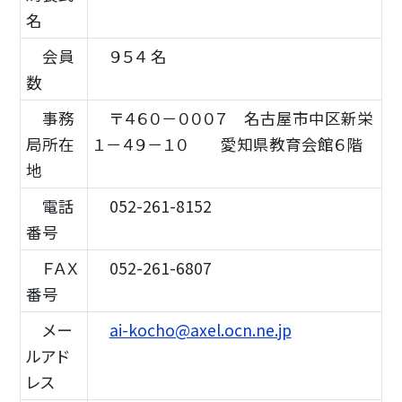
名
会員
９５４ 名
数
事務
〒４６０－０００７ 名古屋市中区新栄
局所在
１－４９－１０ 愛知県教育会館６階
地
電話
052-261-8152
番号
ＦＡＸ
052-261-6807
番号
メー
ai-kocho@axel.ocn.ne.jp
ルアド
レス