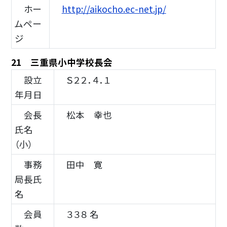
ホー
http://aikocho.ec-net.jp/
ムペー
ジ
21 三重県小中学校長会
設立
Ｓ２２．４．１
年月日
会長
松本 幸也
氏名
（小）
事務
田中 寛
局長氏
名
会員
３３８ 名