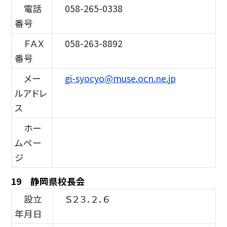
電話
058-265-0338
番号
ＦＡＸ
058-263-8892
番号
メー
gi-syocyo@muse.ocn.ne.jp
ルアドレ
ス
ホー
ムペー
ジ
19 静岡県校長会
設立
Ｓ２３．２．６
年月日