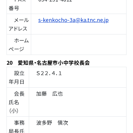
番号
メール
s-kenkocho-3a@ka.tnc.ne.jp
アドレス
ホーム
ページ
20 愛知県・名古屋市小中学校長会
設立
Ｓ２２．４．１
年月日
会長
加藤 広也
氏名
（小）
事務
波多野 愼次
局長氏