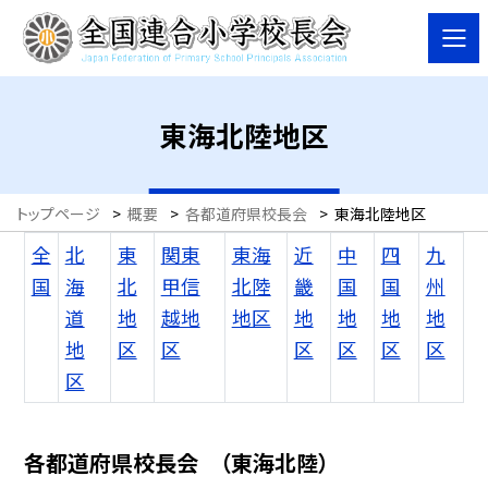
東海北陸地区
トップページ
>
概要
>
各都道府県校長会
>
東海北陸地区
全
北
東
関東
東海
近
中
四
九
国
海
北
甲信
北陸
畿
国
国
州
道
地
越地
地区
地
地
地
地
地
区
区
区
区
区
区
区
各都道府県校長会 （東海北陸）