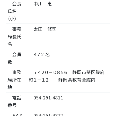
会長
中川 恵
氏名
（小）
事務
太田 修司
局長氏
名
会員
４７２ 名
数
事務
〒４２０－０８５６ 静岡市葵区駿府
局所在
町１－１２ 静岡県教育会館内
地
電話
054-251-4811
番号
ＦＡＸ
054-251-4812