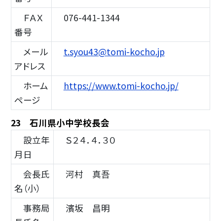
ＦＡＸ
076-441-1344
番号
メール
t.syou43@tomi-kocho.jp
アドレス
ホーム
https://www.tomi-kocho.jp/
ページ
23 石川県小中学校長会
設立年
Ｓ２４．４．３０
月日
会長氏
河村 真吾
名（小）
事務局
濱坂 昌明