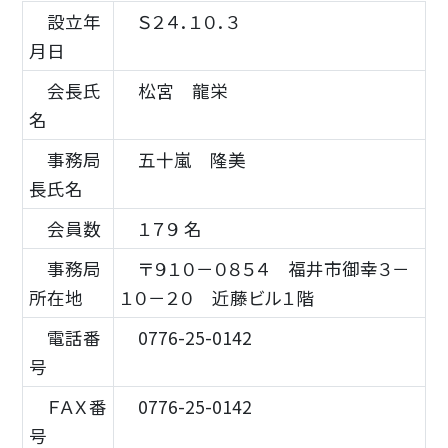
設立年
Ｓ２４．１０．３
月日
会長氏
松宮 龍栄
名
事務局
五十嵐 隆美
長氏名
会員数
１７９ 名
事務局
〒９１０－０８５４ 福井市御幸３－
所在地
１０－２０ 近藤ビル１階
電話番
0776-25-0142
号
ＦＡＸ番
0776-25-0142
号