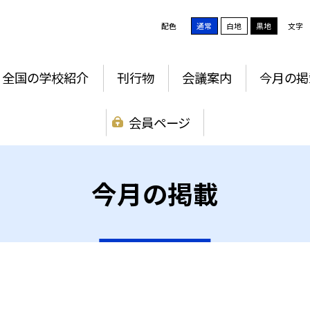
配色
通常
白地
黒地
文字
全国の学校紹介
刊行物
会議案内
今月の掲
会員ページ
今月の掲載