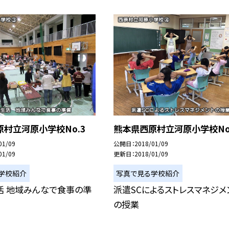
村立河原小学校No.3
熊本県西原村立河原小学校No
01/09
公開日
2018/01/09
01/09
更新日
2018/01/09
学校紹介
写真で見る学校紹介
活 地域みんなで食事の準
派遣SCによるストレスマネジメ
の授業