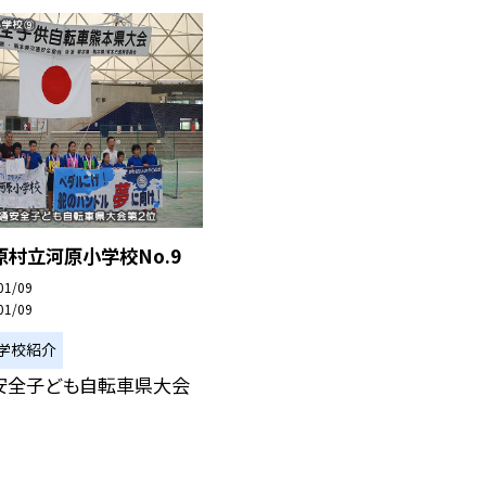
村立河原小学校No.9
01/09
01/09
学校紹介
通安全子ども自転車県大会