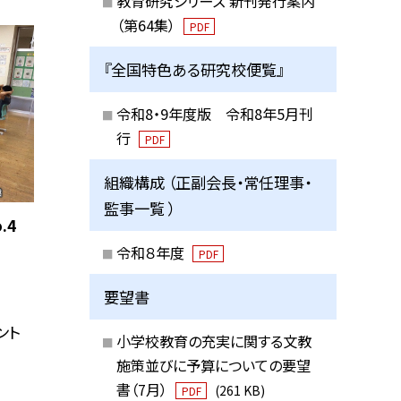
教育研究シリーズ 新刊発行案内
（第64集）
PDF
『全国特色ある研究校便覧』
令和8・9年度版 令和8年5月刊
行
PDF
組織構成 （正副会長・常任理事・
監事一覧 ）
.4
令和８年度
PDF
要望書
ント
小学校教育の充実に関する文教
施策並びに予算についての要望
書（7月）
(261 KB)
PDF