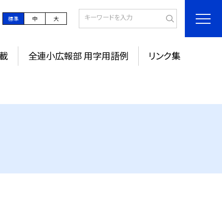
標準
中
大
載
全連小広報部 用字用語例
リンク集