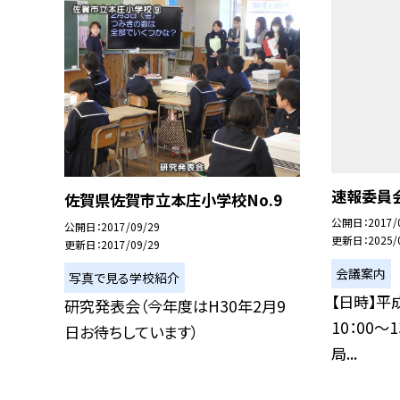
速報委員
佐賀県佐賀市立本庄小学校No.9
公開日
2017/
公開日
2017/09/29
更新日
2025/
更新日
2017/09/29
会議案内
写真で見る学校紹介
【日時】平
研究発表会（今年度はH30年2月9
10：00〜
日お待ちしています）
局...