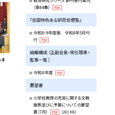
教育研究シリーズ 新刊発行案内
（第64集）
PDF
『全国特色ある研究校便覧』
令和8・9年度版 令和8年5月刊
行
PDF
組織構成 （正副会長・常任理事・
.8
監事一覧 ）
令和８年度
PDF
要望書
小学校教育の充実に関する文教
施策並びに予算についての要望
書（7月）
(261 KB)
PDF