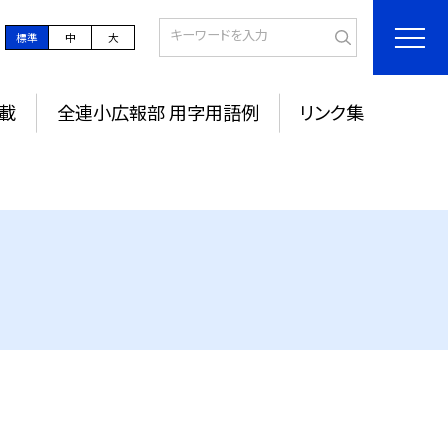
標準
中
大
載
全連小広報部 用字用語例
リンク集