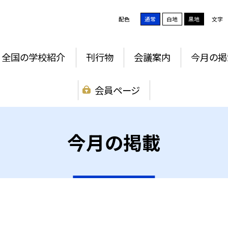
配色
通常
白地
黒地
文字
全国の学校紹介
刊行物
会議案内
今月の掲
会員ページ
今月の掲載