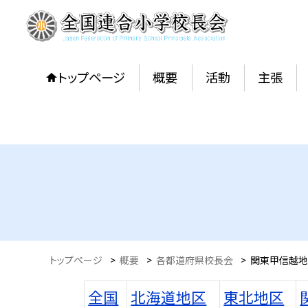
トップページ
概要
活動
主張
トップページ
>
概要
>
各都道府県校長会
>
関東甲信越地
全国
北海道地区
東北地区