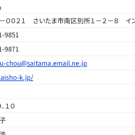
名
－００２１ さいたま市南区別所１－２－８ イン
-9851
-9871
ou-chou@saitama.email.ne.jp
saisho-k.jp/
．１０
子
浩