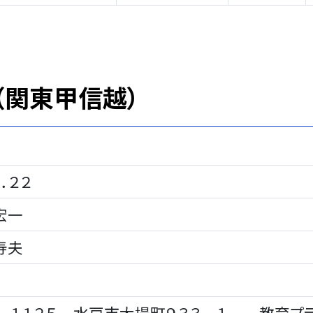
（関東甲信越）
．２２
宏一
寿夫
名
－１１２５ 水戸市大場町９３３－１ 教育プ