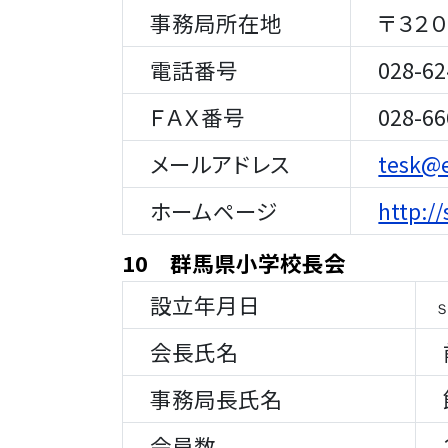
事務局所在地
〒３２０
電話番号
028-62
ＦＡＸ番号
028-66
メールアドレス
tesk@e
ホームページ
http://
10 群馬県小学校長会
設立年月日
Ｓ
会長氏名
前
事務局長氏名
飯
会員数
２