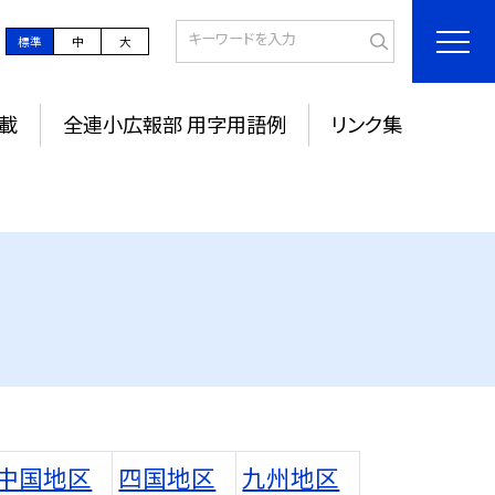
標準
中
大
載
全連小広報部 用字用語例
リンク集
中国地区
四国地区
九州地区