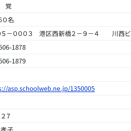
 覚
６０名
５－０００３ 港区西新橋２－９－４ 川西ビ
06-1878
06-1879
s://asp.schoolweb.ne.jp/1350005
．２７
孝子