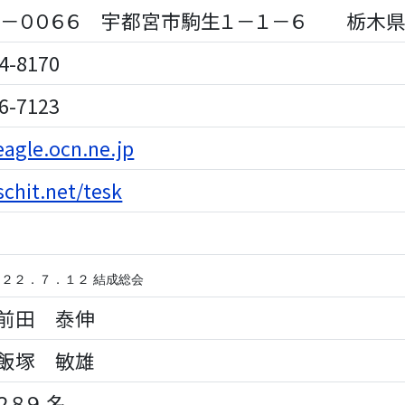
－００６６ 宇都宮市駒生１－１－６ 栃木
4-8170
6-7123
agle.ocn.ne.jp
schit.net/tesk
２２．７．１２ 結成総会
田 泰伸
塚 敏雄
８９ 名