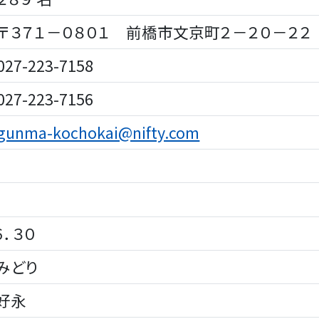
３７１－０８０１ 前橋市文京町２－２０－２２
7-223-7158
7-223-7156
gunma-kochokai@nifty.com
．３０
みどり
好永