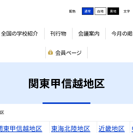
配色
通常
白地
黒地
文字
全国の学校紹介
刊行物
会議案内
今月の掲
会員ページ
関東甲信越地区
区
関東甲信越地区
東海北陸地区
近畿地区