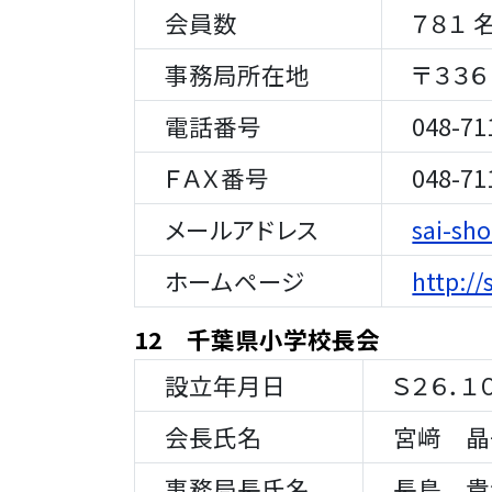
会員数
７８１ 
事務局所在地
〒３３６
電話番号
048-711
ＦＡＸ番号
048-711
メールアドレス
sai-sh
ホームページ
http://
12 千葉県小学校長会
設立年月日
Ｓ２６．１０
会長氏名
宮﨑 晶
事務局長氏名
長島 貴