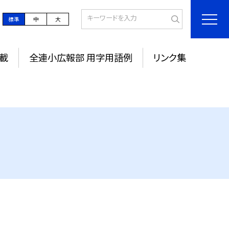
標準
中
大
載
全連小広報部 用字用語例
リンク集