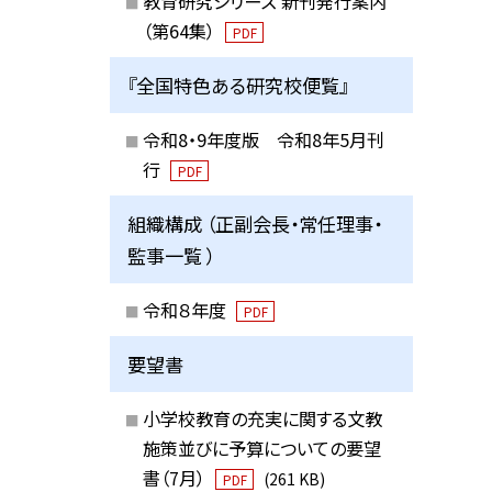
教育研究シリーズ 新刊発行案内
（第64集）
PDF
『全国特色ある研究校便覧』
令和8・9年度版 令和8年5月刊
行
PDF
組織構成 （正副会長・常任理事・
監事一覧 ）
令和８年度
PDF
要望書
小学校教育の充実に関する文教
施策並びに予算についての要望
書（7月）
(261 KB)
PDF