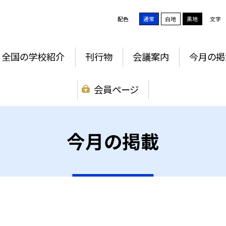
配色
通常
白地
黒地
文字
全国の学校紹介
刊行物
会議案内
今月の掲
会員ページ
今月の掲載