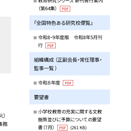
教育研究シリーズ 新刊発行案内
（第64集）
PDF
『全国特色ある研究校便覧』
令和8・9年度版 令和8年5月刊
行
PDF
組織構成 （正副会長・常任理事・
監事一覧 ）
令和８年度
PDF
要望書
小学校教育の充実に関する文教
火）
施策並びに予算についての要望
小事務
書（7月）
(261 KB)
PDF