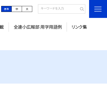
標準
中
大
載
全連小広報部 用字用語例
リンク集