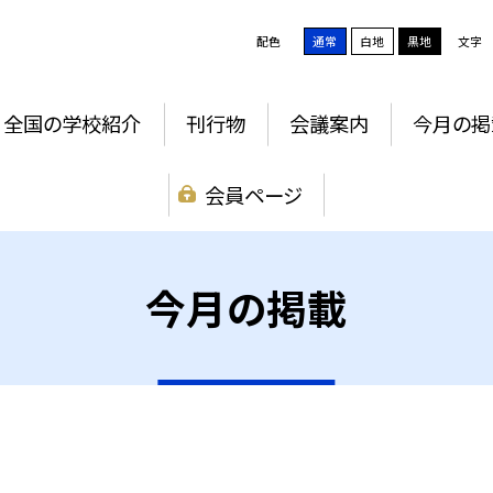
配色
通常
白地
黒地
文字
全国の学校紹介
刊行物
会議案内
今月の掲
会員ページ
今月の掲載