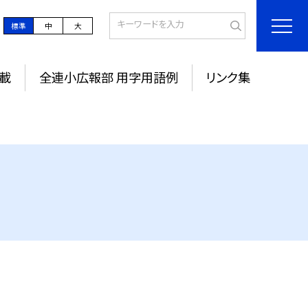
標準
中
大
載
全連小広報部 用字用語例
リンク集