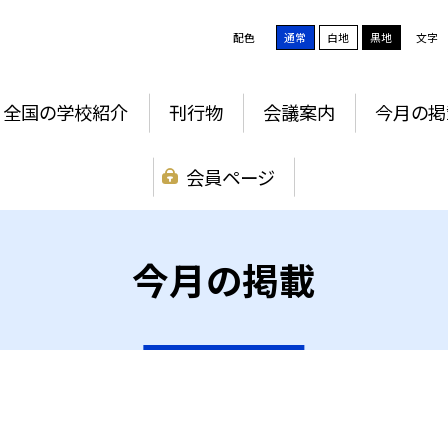
配色
通常
白地
黒地
文字
全国の学校紹介
刊行物
会議案内
今月の掲
会員ページ
今月の掲載