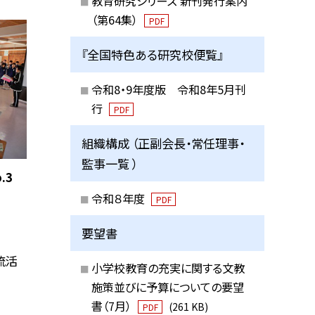
教育研究シリーズ 新刊発行案内
（第64集）
PDF
『全国特色ある研究校便覧』
令和8・9年度版 令和8年5月刊
行
PDF
組織構成 （正副会長・常任理事・
監事一覧 ）
.3
令和８年度
PDF
要望書
流活
小学校教育の充実に関する文教
施策並びに予算についての要望
書（7月）
(261 KB)
PDF